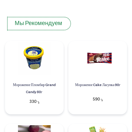
Мы Рекомендуем
Мороженое Пломбир Grand
Мороженое Cake Ласунка 90г
Candy 80г
590
֏
330
֏