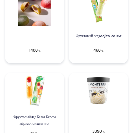
Фруктовый лед Mojito Ice 95г
1400
460
֏
֏
Фруктовый лед Белая Береза
абрикос-малина 95г
3390
֏