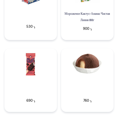
Мороженое Кактус-Ананас Чистая
Линия 80г
530
֏
900
֏
690
760
֏
֏