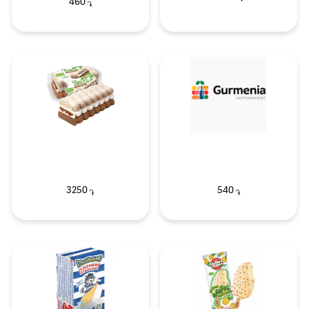
460
֏
3250
540
֏
֏