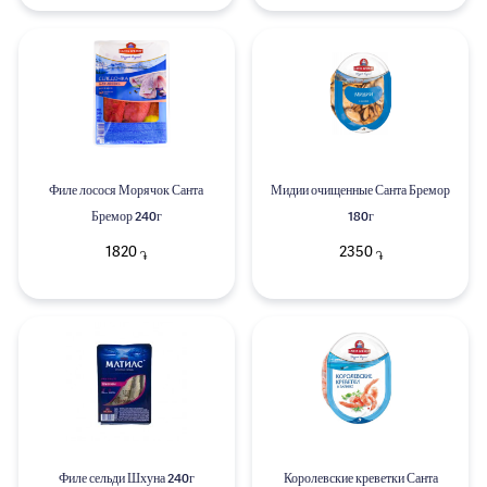
Филе лосося Морячок Санта
Мидии очищенные Санта Бремор
Бремор 240г
180г
1820
2350
֏
֏
Филе сельди Шхуна 240г
Королевские креветки Санта