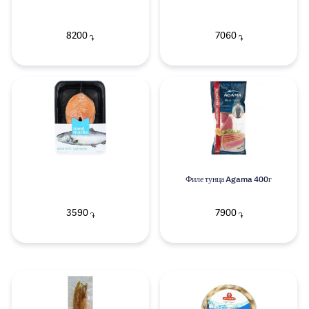
8200
7060
֏
֏
Филе тунца Agama 400г
3590
7900
֏
֏