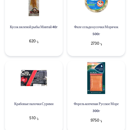
Кусок вяленой рыбы Минтай 40г
Филе сельди кусочки Морячок
500г
620
֏
2730
֏
Крабовые палочки Сурими
Форель копченая Русское Море
300г
510
֏
9750
֏