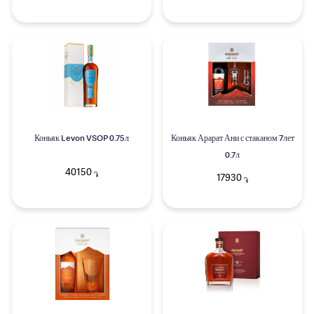
Коньяк Levon VSOP 0.75л
Коньяк Арарат Ани с стаканом 7лет
0.7л
40150
֏
17930
֏