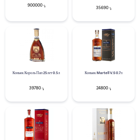
900000
֏
35690
֏
Коньяк Король Пап 25лет 0.5л
Коньяк Martell V.S 0.7л
39780
24800
֏
֏