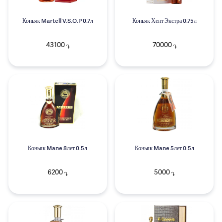
Коньяк Martell V.S.O.P 0.7л
Коньяк Хент Экстра 0.75л
43100
70000
֏
֏
Коньяк Mane 8лет 0.5л
Коньяк Mane 5лет 0.5л
6200
5000
֏
֏