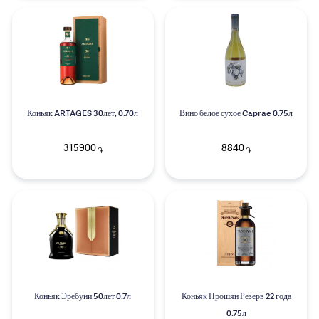
Коньяк ARTAGES 30лет, 0.70л
Вино белое сухое Caprae 0.75л
315900
8840
֏
֏
Коньяк Эребуни 50лет 0.7л
Коньяк Прошян Резерв 22 года
0.75л