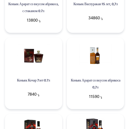
Коньяк Арарат со вкусом абрикоса,
Коньяк Васпуракан 15 лет, 0,7л
с стаканом 0.7л
34860
֏
13800
֏
Коньяк Кочар 7лет 0.7л
Коньяк Арарат со вкусом абрикоса
0,7л
7840
֏
11590
֏