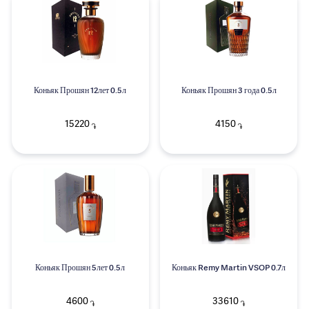
Коньяк Прошян 12лет 0.5л
Коньяк Прошян 3 года 0.5л
15220
4150
֏
֏
Коньяк Прошян 5лет 0.5л
Коньяк Remy Martin VSOP 0.7л
4600
33610
֏
֏