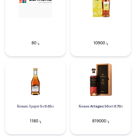
80
10900
֏
֏
Коньяк Арарат 5л 0.05л
Коньяк Artages 50лет 0.70л
1180
819000
֏
֏