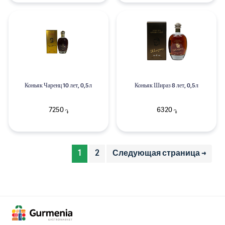
Коньяк Чаренц 10 лет, 0,5л
Коньяк Шираз 8 лет, 0,5л
7250
6320
֏
֏
1
2
Следующая страница →