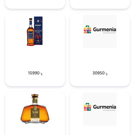
15990
30950
֏
֏