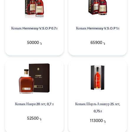
Коньяк Hennessy V.S.O.P 0.7л
Коньяк Hennessy V.S.O.P 1л
50000
65900
֏
֏
Коньяк Наири 20 лет, 0,7 л
Коньяк Шарль Азнавур 25 лет,
0,75л
52500
֏
113000
֏