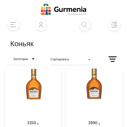
Коньяк
Категории
Сортировать
3250
3990
֏
֏