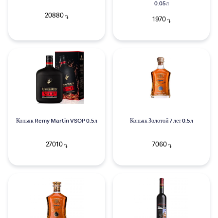
0.05л
20880
֏
1970
֏
Коньяк Remy Martin VSOP 0.5л
Коньяк Золотой 7 лет 0.5л
27010
7060
֏
֏