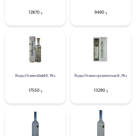
12870
9490
֏
֏
Водка Оганян Gold 0․75л
Водка Оганян органическая 0․75л
17550
13290
֏
֏