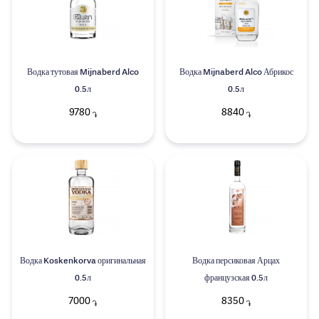
Водка тутовая Mijnaberd Alco
Водка Mijnaberd Alco Абрикос
0.5л
0.5л
9780
8840
֏
֏
Водка Koskenkorva оригинальная
Водка персиковая Арцах
0.5л
французская 0.5л
7000
8350
֏
֏