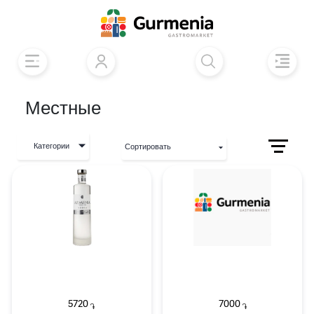
Местные
Категории
Сортировать
5720
7000
֏
֏