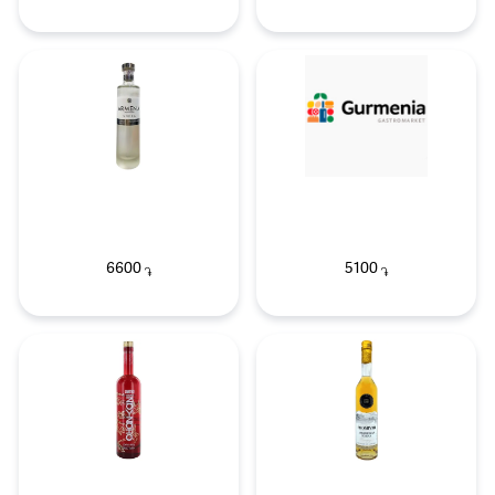
6600
5100
֏
֏