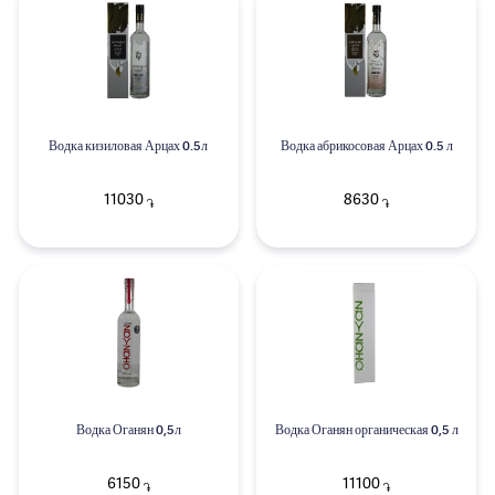
Водка кизиловая Арцах 0.5л
Водка абрикосовая Арцах 0.5 л
11030
8630
֏
֏
Водка Оганян 0,5л
Водка Оганян органическая 0,5 л
6150
11100
֏
֏