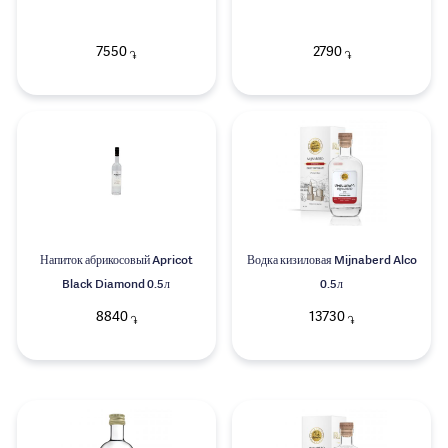
7550
2790
֏
֏
Напиток абрикосовый Apricot
Водка кизиловая Mijnaberd Alco
Black Diamond 0.5л
0.5л
8840
13730
֏
֏