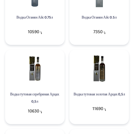
Водка Оганян Айс 0.75л
Водка Оганян Айс 0.5л
10590
7350
֏
֏
Водка тутовая серебряная Арцах
Водка тутовая золотая Арцах 0,5л
0,5л
11690
֏
10630
֏