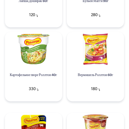
Лапша Доширак 60г
Бульон Магги 90г
120
280
֏
֏
Картофельное пюре Роллтон 40г
Вермишель Роллтон 60г
330
180
֏
֏