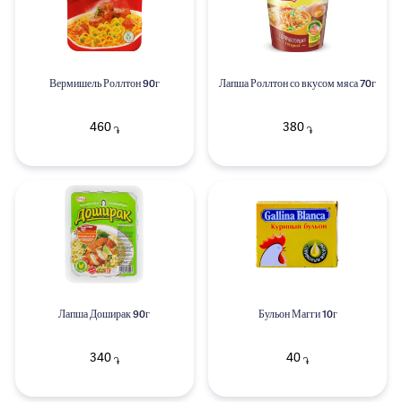
Вермишель Роллтон 90г
Лапша Роллтон со вкусом мяса 70г
460
380
֏
֏
Лапша Доширак 90г
Бульон Магги 10г
340
40
֏
֏