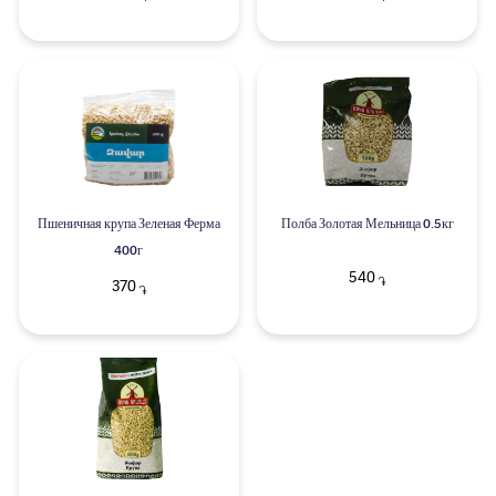
Пшеничная крупа Зеленая Ферма
Полба Золотая Мельница 0.5кг
400г
540
֏
370
֏