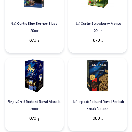
Чай Curtis Blue Berries Blues
Чай Curtis Strawberry Mojito
20шт
20шт
870
870
֏
֏
Черный чай Richard Royal Masala
Чай черный Richard Royal English
25шт
Breakfast 90г
870
980
֏
֏