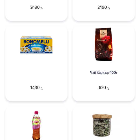
2490
2490
֏
֏
Чай Каркаде 100г
1430
620
֏
֏