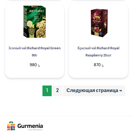
Зеленый чай Richard Royal Green
Красный чай Richard Royal
90г
Raspberry 25шт
980
870
֏
֏
1
2
Следующая страница →