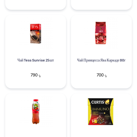
Чай Tess Sunrise 25шт
Чай Принцесса Ява Каркаде 80г
790
700
֏
֏