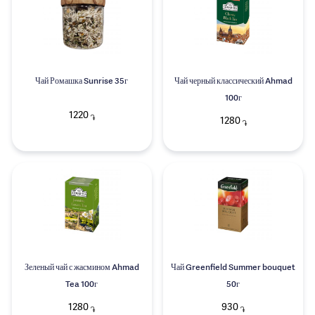
Чай Ромашка Sunrise 35г
Чай черный классический Ahmad
100г
1220
֏
1280
֏
Зеленый чай с жасмином Ahmad
Чай Greenfield Summer bouquet
Tea 100г
50г
1280
930
֏
֏