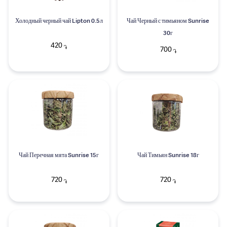
Холодный черный чай Lipton 0.5л
Чай Черный с тимьяном Sunrise
30г
420
֏
700
֏
Чай Перечная мята Sunrise 15г
Чай Тимьян Sunrise 18г
720
720
֏
֏