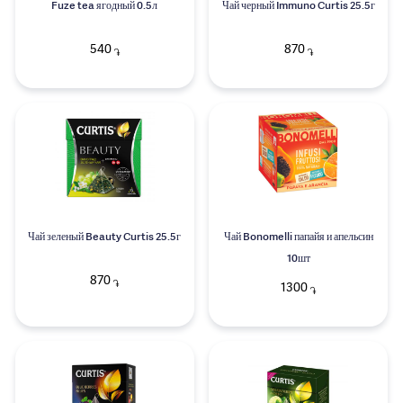
Fuze tea ягодный 0.5л
Чай черный Immuno Curtis 25.5г
540
870
֏
֏
Чай зеленый Beauty Curtis 25.5г
Чай Bonomelli папайя и апельсин
10шт
870
֏
1300
֏