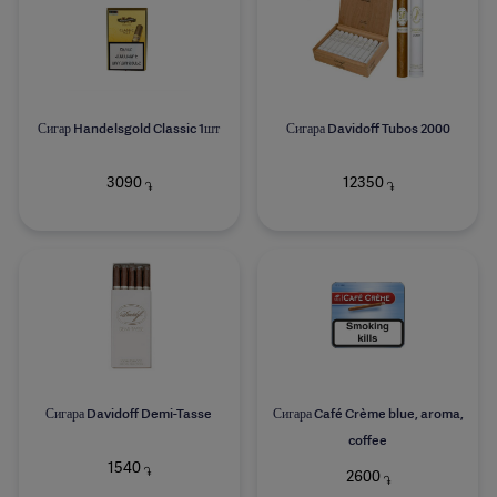
Сигар Handelsgold Classic 1шт
Сигара Davidoff Tubos 2000
3090
12350
֏
֏
Сигара Davidoff Demi-Tasse
Сигара Café Crème blue, aroma,
coffee
1540
֏
2600
֏