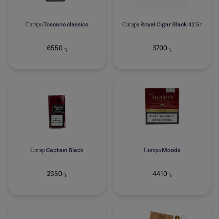
Сигара Toscano classico
Сигара Royal Cigar Black 42.5г
6550
3700
֏
֏
Сигар Captain Black
Сигара Moods
2350
4410
֏
֏