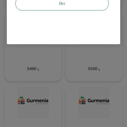
Нет
5460
5500
֏
֏