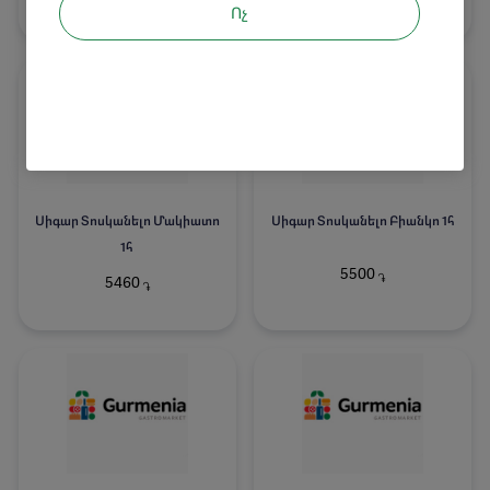
Ոչ
Սիգար Տոսկանելո Մակիատո
Սիգար Տոսկանելո Բիանկո 1հ
1հ
5500
֏
5460
֏