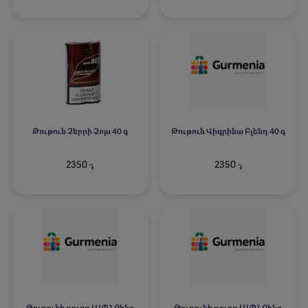
Թութուն Չերրի Չոյս 40 գ
Թութուն Վիգրինա Բլենդ 40 գ
2350
2350
֏
֏