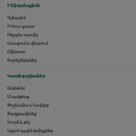
Ինֆորմացիոն
Գլխավոր
Բոնուս քարտ
Ինչպես օգտվել
Առաքում և վճարում
Օֆերտա
Գործընկերներ
Կատեգորիաներ
Grab&Go
Մսամթերք
Թռչնամիս և հավկիթ
Քաղցրավենիք
Սուրճ և թեյ
Ալկոհոլային խմիչքներ