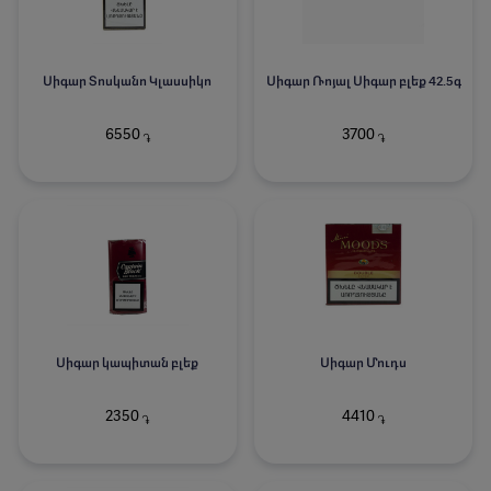
Սիգար Տոսկանո Կլասսիկո
Սիգար Ռոյալ Սիգար բլեք 42.5գ
6550
3700
֏
֏
Սիգար կապիտան բլեք
Սիգար Մուդս
2350
4410
֏
֏