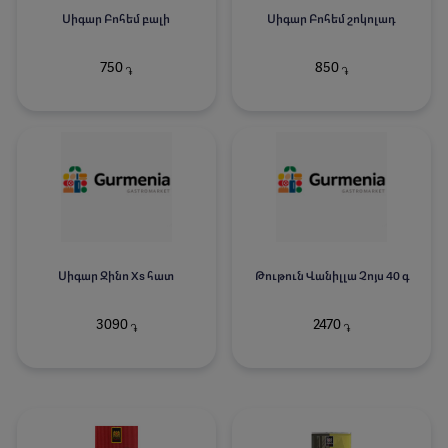
Սիգար Բոհեմ բալի
Սիգար Բոհեմ շոկոլադ
750
850
֏
֏
Սիգար Զինո Xs հատ
Թութուն Վանիլլա Չոյս 40 գ
3090
2470
֏
֏