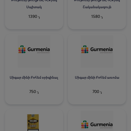
Թութունի թուղթ ԱԼՊՀ Քինգ
Թութունի թուղթ ԱԼՊՀ Քինգ
Սպիտակ
Շականակագույն
1390
1580
֏
֏
Սիգար մինի Բոհեմ օրիգինալ
Սիգար մինի Բոհեմ առոմա
750
700
֏
֏