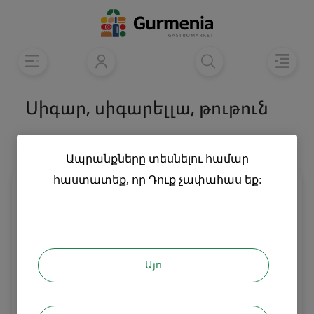
Սիգար, սիգարելլա, թութուն
Տեսականի
Դասակարգել
Ապրանքները տեսնելու համար
հաստատեք, որ Դուք չափահաս եք:
Այո
Սիգար Բոհեմ կավանա
Սիգար Տոսկանելո Ռոսո
կոմպակտ
կաֆֆե 1հ
850
5500
֏
֏