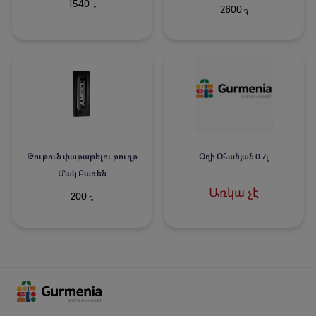
1540
֏
2600
֏
Թութուն փաթաթելու թուղթ
Օղի Օհանյան 0.7լ
Մակ Բառեն
Առկա չէ
200
֏