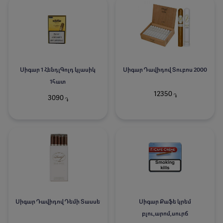
Սիգար 1 ՀենդլԳոլդ կլասիկ
Սիգար Դավիդով Տուբոս 2000
1հատ
12350
֏
3090
֏
Սիգար Դավիդով Դեմի Տասսե
Սիգար Քաֆե կրեմ
բլու,արոմ,սուրճ