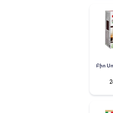
Բիո Սո
2