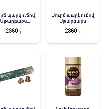
ւրճ պարկուճով
Սուրճ պարկուճով
Սթարբաքս
Սթարբաքս
անիլային 10հ
Կարամել10հ
2860
2860
֏
֏