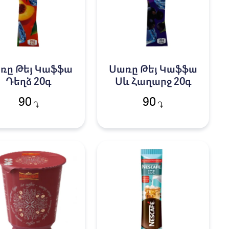
ռը Թեյ Կաֆֆա
Սառը Թեյ Կաֆֆա
Դեղձ 20գ
Սև Հաղարջ 20գ
90
90
֏
֏