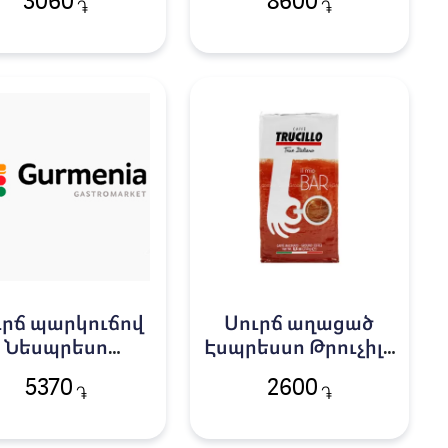
3060
8600
֏
֏
ւրճ պարկուճով
Սուրճ աղացած
Նեսպրեսո
Էսպրեսսո Թրուչիլո
արամելլո 10հ
250գ
5370
2600
֏
֏