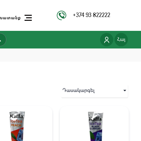
+374 93 822222
խատանք
Рус
Հայ
Դասակարգել