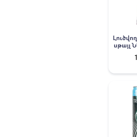
Լուծվող
սթայլ 