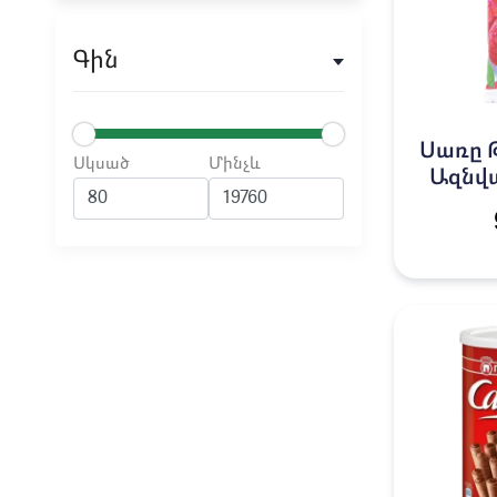
Գին
Սառը 
Սկսած
Մինչև
Ազնվա