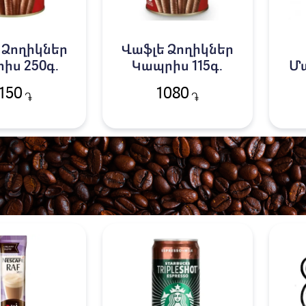
 Ձողիկներ
Վաֆլե Ձողիկներ
իս 250գ․
Կապրիս 115գ․
Մա
150
1080
֏
֏