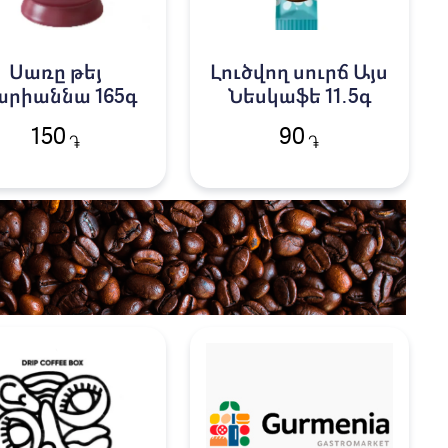
Սառը թեյ
Լուծվող սուրճ Այս
րիաննա 165գ
Նեսկաֆե 11․5գ
150
90
֏
֏