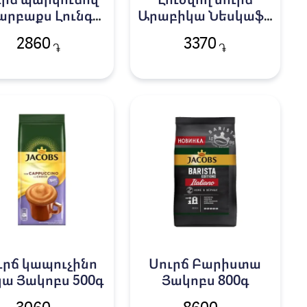
ւրճ պարկուճով
Լուծվող սուրճ
արբաքս Լունգո
Արաբիկա Նեսկաֆե
10հ
Գոլդ Ալտա Ռիկա
2860
3370
֏
֏
85գ
ւրճ կապուչինո
Սուրճ Բարիստա
կա Յակոբս 500գ
Յակոբս 800գ