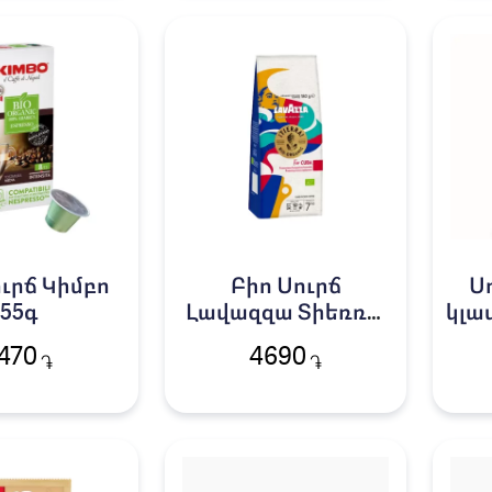
ւրճ Կիմբո
Բիո Սուրճ
Ս
55գ
Լավազզա Տիեռռա
կլաս
180գ
470
4690
֏
֏