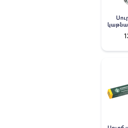
Սու
կաթնա
շաքար
1