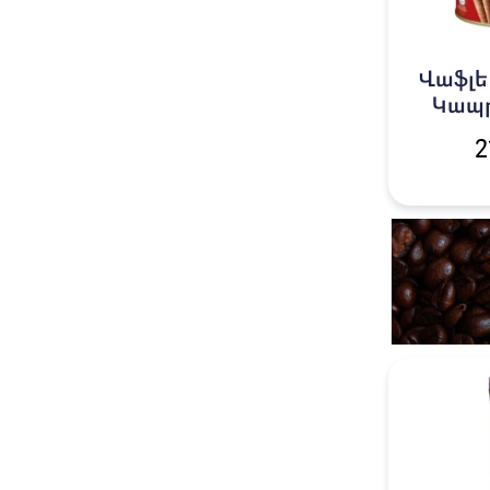
Վաֆլե
Կապր
2