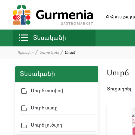
Բոնուս քար
Տեսականի
Գլխավոր
Սուրճ և թեյ
Սուրճ
Սուրճ
Տեսականի
Ցուցադրել
Սուրճ տուփով
Սուրճ սառը
Սուրճ լուծվող