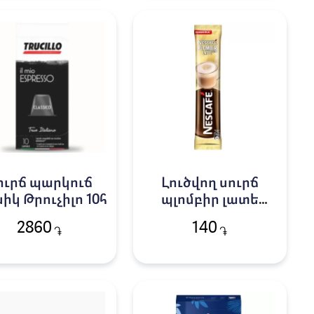
ուրճ պարկուճ
Լուծվող սուրճ
իկ Թրուչիլո 10հ
պլոմբիր լատե
Նեսկաֆե 15գ
2860
140
֏
֏