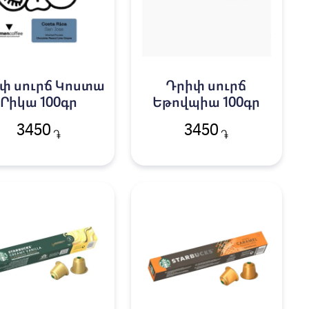
փ սուրճ Կոստա
Դրիփ սուրճ
Րիկա 100գր
Եթովպիա 100գր
3450
3450
֏
֏