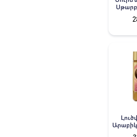
Սուրճ 
Սթարբ
2
Լուծ
Արաբիկ
Գոլդ