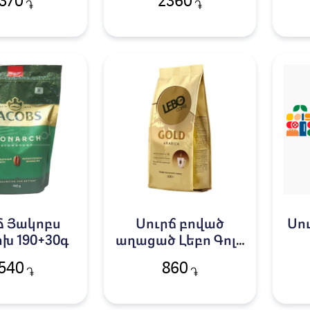
370
2360
֏
֏
95գ.
Ճ Յակոբս
Սուրճ բոված
Սո
խ 190+30գ
աղացած Լեբո Գոլդ
100գ
Կ
540
860
֏
֏