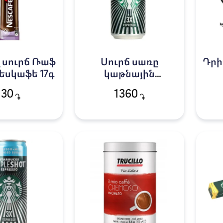
 սուրճ Ռաֆ
Սուրճ սառը
Դրի
Նեսկաֆե 17գ
կաթնային
Սթարբաքս 300մլ
130
1360
֏
֏