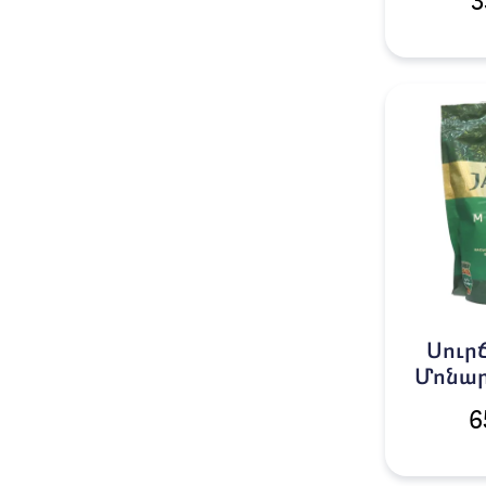
3
Սուր
Մոնար
6