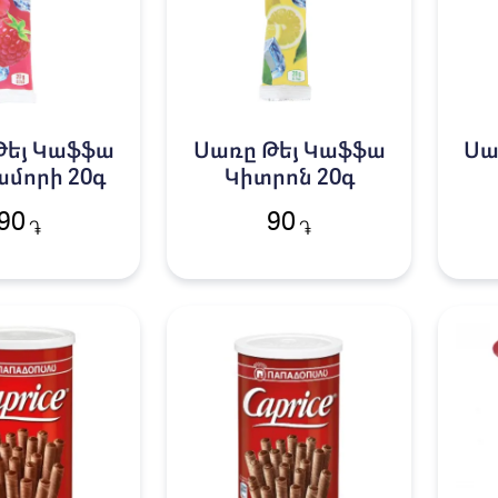
Թեյ Կաֆֆա
Սառը Թեյ Կաֆֆա
Սա
մորի 20գ
Կիտրոն 20գ
90
90
֏
֏