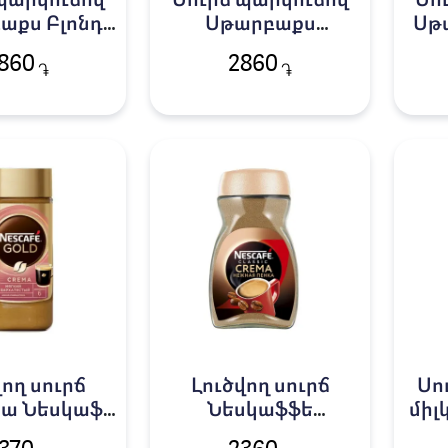
պարկուճով
Սուրճ պարկուճով
Սո
աքս Բլոնդ
Սթարբաքս
Սթ
10հ
Կոլոմբիա 10հ
860
2860
֏
֏
վող սուրճ
Լուծվող սուրճ
Սո
ա Նեսկաֆե
Նեսկաֆֆե
միլ
 կրեմ 85գ
դասական կրեմ ա/տ