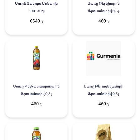
ՍուրՃ Յակոբս Մոնարխ
Սառը Թեյ կիտրոն
190+30գ
Ֆրուտմոտիվ 0,5լ
6540
460
֏
֏
Սառը Թեյ հատապտղային
Սառը Թեյ ազնվամորի
Ֆրուտմոտիվ 0,5լ
Ֆրուտմոտիվ 0,5լ
460
460
֏
֏