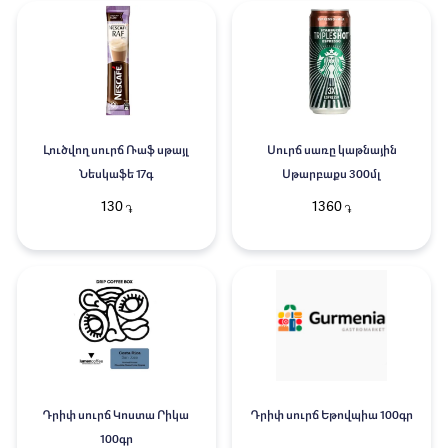
Լուծվող սուրճ Ռաֆ սթայլ
Սուրճ սառը կաթնային
Նեսկաֆե 17գ
Սթարբաքս 300մլ
130
1360
֏
֏
Դրիփ սուրճ Կոստա Րիկա
Դրիփ սուրճ Եթովպիա 100գր
100գր