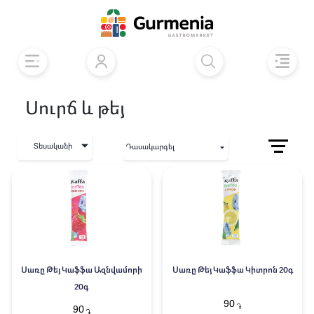
Սուրճ և թեյ
Տեսականի
Դասակարգել
Սառը Թեյ Կաֆֆա Ազնվամորի
Սառը Թեյ Կաֆֆա Կիտրոն 20գ
20գ
90
֏
90
֏