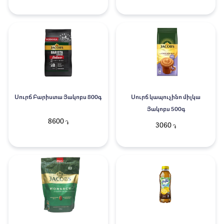
Սուրճ Բարիստա Յակոբս 800գ
Սուրճ կապուչինո միլկա
Յակոբս 500գ
8600
֏
3060
֏