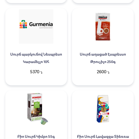
Սուրճ պարկուճով Նեսպրեսո
Սուրճ աղացած Էսպրեսսո
Կարամելլո 10հ
Թրուչիլո 250գ
5370
2600
֏
֏
Բիո Սուրճ Կիմբո 55գ
Բիո Սուրճ Լավազզա Տիեռռա