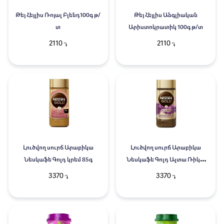
Թեյ Հեյլիս Ռոյալ Բլենդ100գ թ/
Թեյ Հեյլիս Անգլիական
տ
Արիստոկրատիկ 100գ թ/տ
2110
2110
֏
֏
Լուծվող սուրճ Արաբիկա
Լուծվող սուրճ Արաբիկա
Նեսկաֆե Գոլդ կրեմ 85գ
Նեսկաֆե Գոլդ Ալտա Ռիկա
85գ
3370
3370
֏
֏