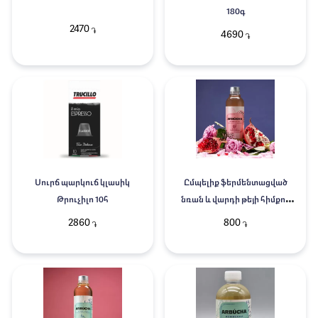
180գ
2470
֏
4690
֏
Սուրճ պարկուճ կլասիկ
Ըմպելիք ֆերմենտացված
Թրուչիլո 10հ
նռան և վարդի թեյի հիմքով
Արբուչա 0,33լ
2860
800
֏
֏