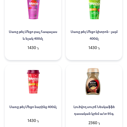
Սառը թեյ Մեցո բալ,հապալաս
Սառը թեյ Մեցո կիտրոն - լայմ
և ելակ 400մլ
400մլ
1430
1430
֏
֏
Սառը թեյ Մեցո նարինջ 400մլ
Լուծվող սուրճ Նեսկաֆֆե
դասական կրեմ ա/տ 95գ.
1430
֏
2360
֏