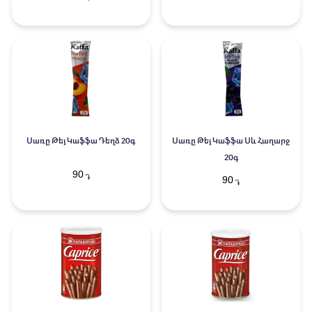
Սառը Թեյ Կաֆֆա Դեղձ 20գ
Սառը Թեյ Կաֆֆա Սև Հաղարջ
20գ
90
֏
90
֏