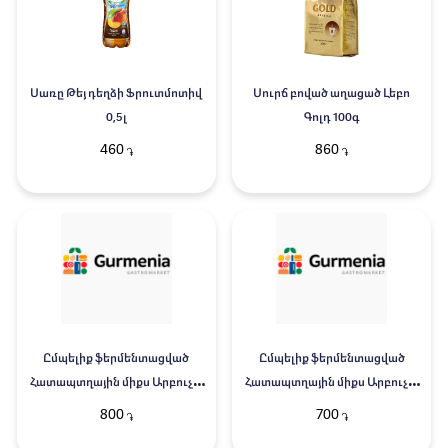
Սառը Թեյ դեղձի Ֆրուտմոտիվ
Սուրճ բոված աղացած Լեբո
0,5լ
Գոլդ 100գ
460
860
֏
֏
Ըմպելիք ֆերմենտացված
Ըմպելիք ֆերմենտացված
Հատապտղային միքս Արբուչա
Հատապտղային միքս Արբուչա
0,33լ
0,3լ
800
700
֏
֏