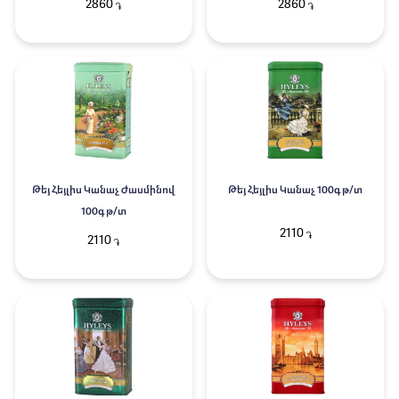
2860
2860
֏
֏
Թեյ Հեյլիս Կանաչ Ժասմինով
Թեյ Հեյլիս Կանաչ 100գ թ/տ
100գ թ/տ
2110
֏
2110
֏