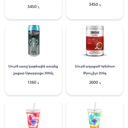
3450
֏
3450
֏
Սուրճ սառը կաթնային առանց
Սուրճ աղացած Կրեմոսո
շաքար Սթարբաքս 300մլ
Թրուչիլո 250գ
1360
2600
֏
֏