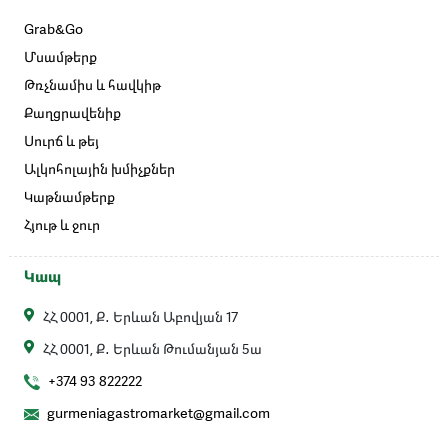
Grab&Go
Մսամթերք
Թռչնամիս և հավկիթ
Քաղցրավենիք
Սուրճ և թեյ
Ալկոհոլային խմիչքներ
Կաթնամթերք
Հյութ և ջուր
Կապ
ՀՀ 0001, Ք․ Երևան Աբովյան 17
ՀՀ 0001, Ք․ Երևան Թումանյան 5ա
+374 93 822222
gurmeniagastromarket@gmail.com