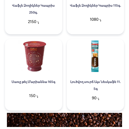
Վաֆլե Ձողիկներ Կապրիս
Վաֆլե Ձողիկներ Կապրիս 115գ․
250գ․
1080
֏
2150
֏
Սառը թեյ Մարիաննա 165գ
Լուծվող սուրճ Այս Նեսկաֆե 11․
5գ
150
֏
90
֏