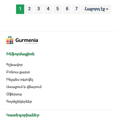
1
2
3
4
5
6
7
Հաջորդ էջ →
Ինֆորմացիոն
Գլխավոր
Բոնուս քարտ
Ինչպես օգտվել
Առաքում և վճարում
Օֆերտա
Գործընկերներ
Կատեգորիաներ