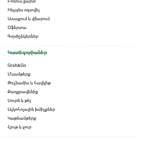
Բոնուս քարտ
Ինչպես օգտվել
Առաքում և վճարում
Օֆերտա
Գործընկերներ
Կատեգորիաներ
Grab&Go
Մսամթերք
Թռչնամիս և հավկիթ
Քաղցրավենիք
Սուրճ և թեյ
Ալկոհոլային խմիչքներ
Կաթնամթերք
Հյութ և ջուր