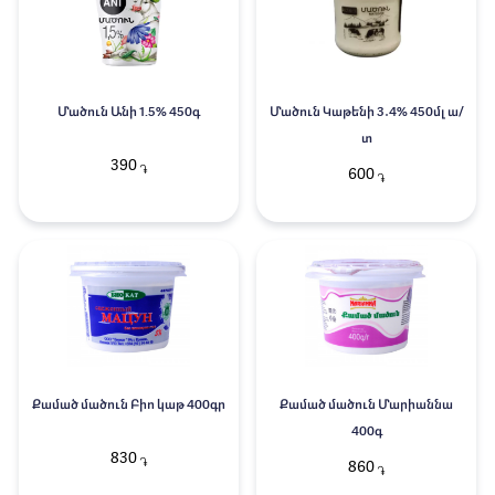
Մածուն Անի 1.5% 450գ
Մածուն Կաթենի 3․4% 450մլ ա/
տ
390
֏
600
֏
Քամած մածուն Բիո կաթ 400գր
Քամած մածուն Մարիաննա
400գ
830
֏
860
֏