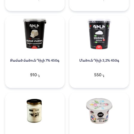
Քամած մածուն Դիլի 7% 450գ
Մածուն Դիլի 3,2% 450գ
910
550
֏
֏