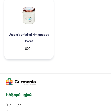
Մածուն Երեմյան Փրոդաքթս
500գր
620
֏
Ինֆորմացիոն
Գլխավոր