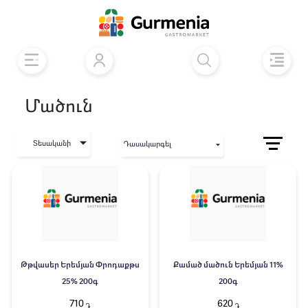
Մածուն
Տեսականի
Դասակարգել
Թթվասեր Երեմյան Փրոդաքթս
Քամած մածուն Երեմյան 11%
25% 200գ
200գ
710
620
֏
֏