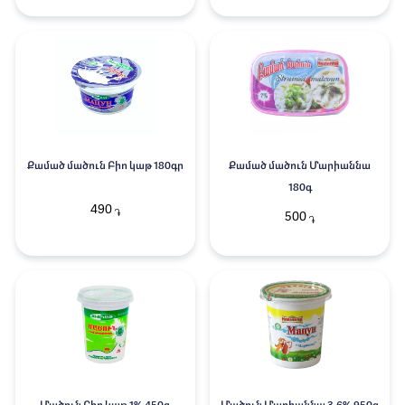
Քամած մածուն Բիո կաթ 180գր
Քամած մածուն Մարիաննա
180գ
490
֏
500
֏