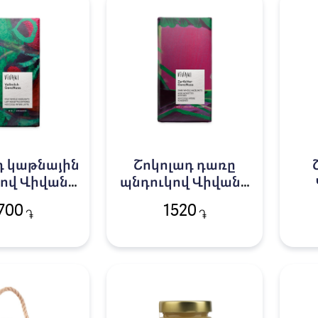
դ կաթնային
Շոկոլադ դառը
ով Վիվանի
պնդուկով Վիվանի
100գ
100գ
700
1520
֏
֏