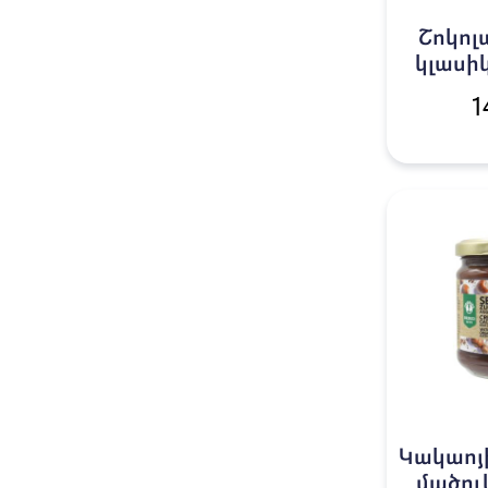
Շոկոլ
կլասիկ
1
Կակաոյի
մածու