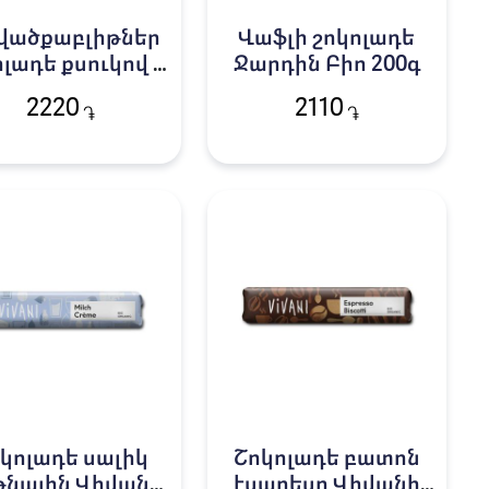
վածքաբլիթներ
Վաֆլի շոկոլադե
ոլադե քսուկով և
Ջարդին Բիո 200գ
դուկով Ջարդին
2220
2110
֏
֏
Բիո
կոլադե սալիկ
Շոկոլադե բատոն
նային Վիվանի
էսպրեսո Վիվանի