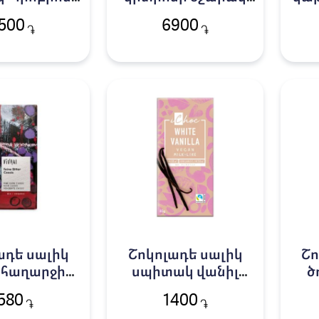
200գ
Սոննենտոր 0,5լ
500
6900
֏
֏
ադե սալիկ
Շոկոլադե սալիկ
Շո
 հաղարջի
սպիտակ վանիլ
ծ
Վիվանի 100գ
Այչոկ 80գ
580
1400
֏
֏