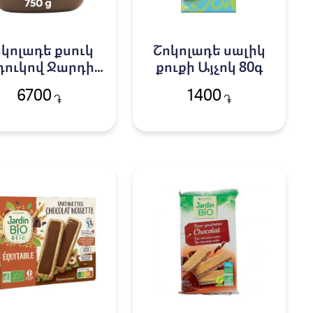
կոլադե քսուկ
Շոկոլադե սալիկ
դուկով Ջարդին
քուքի Այչոկ 80գ
Բիո 750գ
6700
1400
֏
֏