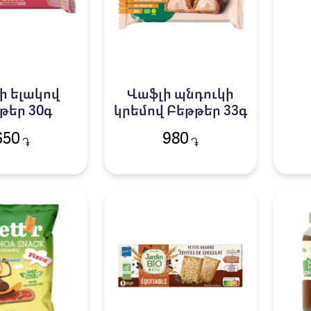
ի ելակով
Վաֆլի պնդուկի
թեր 30գ
կրեմով Բեթթեր 33գ
վան
650
980
֏
֏