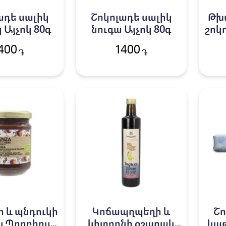
ադե սալիկ
Շոկոլադե սալիկ
Թխ
 Այչոկ 80գ
նուգա Այչոկ 80գ
շոկ
պն
400
1400
֏
֏
 և պնդուկի
Կոճապղպեղի և
Շո
կ Պրոբիոս
կիտրոնի օշարակ
կաթ