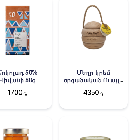
Շոկոլադ 50%
Մեղր-կրեմ
Վիվանի 80գ
օրգանական Ուայլդ
Հայվ 30գ
1700
4350
֏
֏