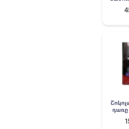
4
Շոկոլ
դառը
լցոնով 
1