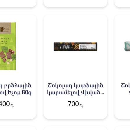
դ բրնձային
Շոկոլադ կաթնային
Շո
ով Իչոք 80գ
կարամելով Վիվանի
40գ
400
700
֏
֏