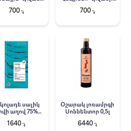
40գ
40գ
700
700
֏
֏
կոլադե սալիկ
Օշարակ լոռամրգի
ովի աղով 75%
Սոննենտոր 0,5լ
Վիվանի 80գ
1640
6440
֏
֏