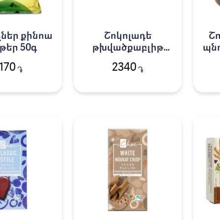
ներ քինոա
Շոկոլադե
Շո
թեր 50գ
թխվածքաբլիթ
պն
Ջարդին Բիո 150գ
170
2340
֏
֏