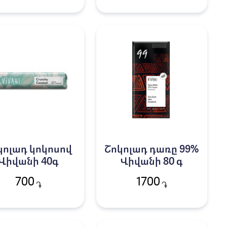
կոլադ կոկոսով
Շոկոլադ դառը 99%
Վիվանի 40գ
Վիվանի 80 գ
700
1700
֏
֏