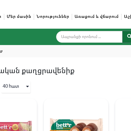
տ
Մեր մասին
Նորություններ
Առաքում և վճարում
Աշ
իք
ական քաղցրավենիք
40 hատ