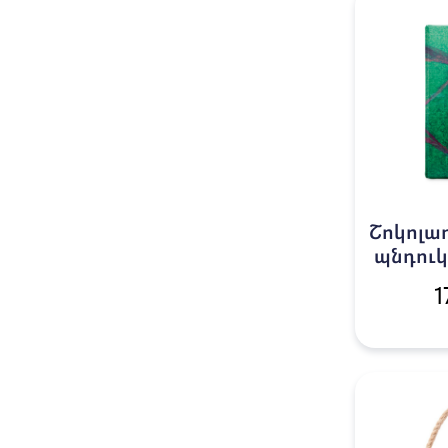
Շոկոլա
պնդուկ
1