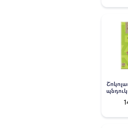
Շոկոլա
պնդուկ
1