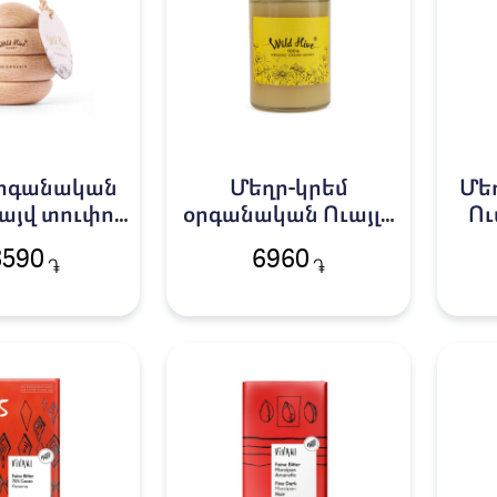
օրգանական
Մեղր-կրեմ
Մե
Հայվ տուփով
օրգանական Ուայլդ
Ու
430գ
Հայվ 430գ
3590
6960
֏
֏