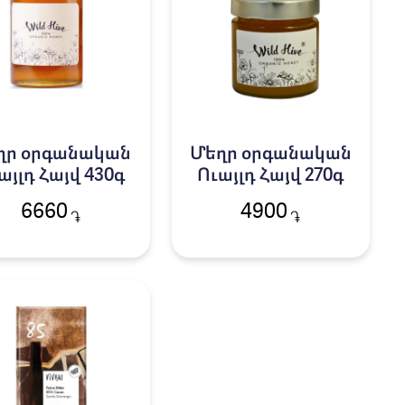
ղր օրգանական
Մեղր օրգանական
այլդ Հայվ 430գ
Ուայլդ Հայվ 270գ
6660
4900
֏
֏