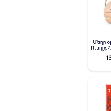
Մեղր 
Ուայլդ 
1