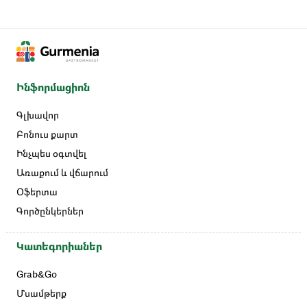
Ինֆորմացիոն
Գլխավոր
Բոնուս քարտ
Ինչպես օգտվել
Առաքում և վճարում
Օֆերտա
Գործընկերներ
Կատեգորիաներ
Grab&Go
Մսամթերք