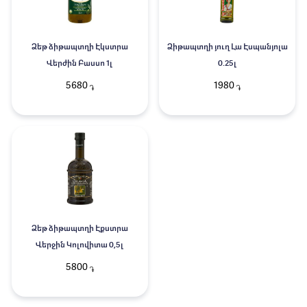
Ձեթ ձիթապտղի Էկստրա
Ձիթապտղի յուղ Լա Էսպանյոլա
Վերժին Բասսո 1լ
0.25լ
5680
1980
֏
֏
Ձեթ ձիթապտղի Էքստրա
Վերջին Կոլովիտա 0,5լ
5800
֏