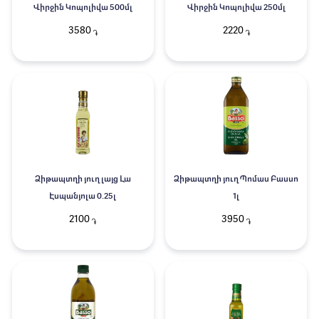
Վիրջին Կոպոլիվա 500մլ
Վիրջին Կոպոլիվա 250մլ
3580
2220
֏
֏
Ձիթապտղի յուղ լայց Լա
Ձիթապտղի յուղ Պոմաս Բասսո
Էսպանյոլա 0.25լ
1լ
2100
3950
֏
֏