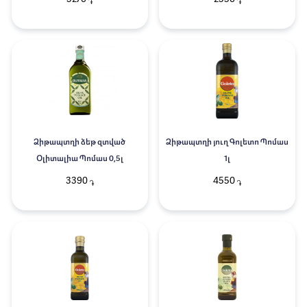
֏
֏
Ձիթապտղի ձեթ զտված
Ձիթապտղի յուղ Գոլետո Պոմաս
Օլիտալիա Պոմաս 0,5լ
1լ
3390
4550
֏
֏