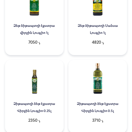
Ձեթ ձիթապտղի էքստրա
Ձեթ ձիթապտղի Սանսա
վիրջին Լուգլիո 1լ
Լուգլիո 1լ
7050
4820
֏
֏
Ձիթապտղի ձեթ Էքստրա
Ձիթապտղի ձեթ Էքստրա
Վիրջին Լուգլիո 0.25լ
Վիրջին Լուգլիո 0.5լ
2350
3710
֏
֏