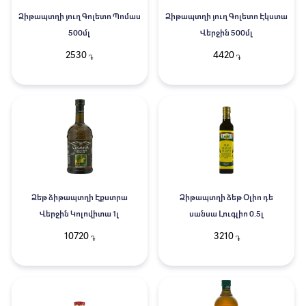
Ձիթապտղի յուղ Գոլետո Պոմաս
Ձիթապտղի յուղ Գոլետո Էկստա
500մլ
Վերջին 500մլ
2530
4420
֏
֏
Ձեթ ձիթապտղի Էքստրա
Ձիթապտղի ձեթ Օլիո դե
Վերջին Կոլովիտա 1լ
սանսա Լուգլիո 0.5լ
10720
3210
֏
֏