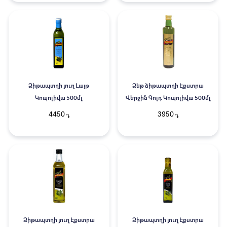
Ձիթապտղի յուղ Լայթ
Ձեթ ձիթապտղի Էքստրա
Կոպոլիվա 500մլ
Վերջին Գոլդ Կոպոլիվա 500մլ
4450
3950
֏
֏
Ձիթապտղի յուղ Էքստրա
Ձիթապտղի յուղ Էքստրա