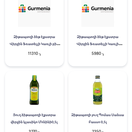
Ձիթապտղի ձեթ Էքստրա
Ձիթապտղի ձեթ Էքստրա
Վիրջին Ֆռատելլի Կառլի բիո
Վիրջին Ֆռատելլի Կառլի
0.5լ
պղպեղով 0.25լ
11310
5980
֏
֏
Յուղ ձիթապտղի Էքստրա
Ձիթապտղի յուղ Պոմաս Սանսա
վերջին կլասիկո Մոնինի0,5լ
Բասսո 0,5լ
3270
2350