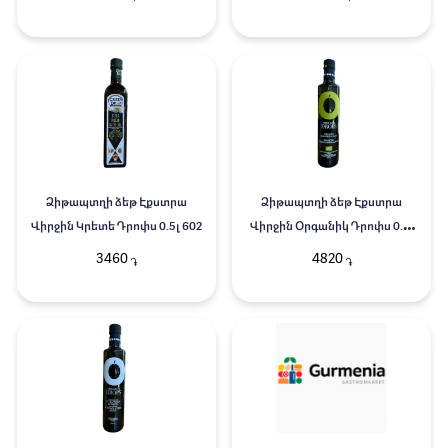
Ձիթապտղի ձեթ Էքստրա
Ձիթապտղի ձեթ Էքստրա
Վիրջին Կրետե Դրոփս 0.5լ 602
Վիրջին Օրգանիկ Դրոփս 0.5լ
4801
3460
4820
֏
֏