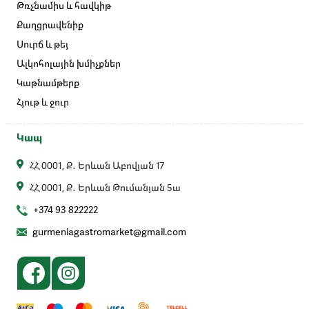
Թռչնամիս և հավկիթ
Քաղցրավենիք
Սուրճ և թեյ
Ալկոհոլային խմիչքներ
Կաթնամթերք
Հյութ և ջուր
Կապ
ՀՀ 0001, Ք․ Երևան Աբովյան 17
ՀՀ 0001, Ք․ Երևան Թումանյան 5ա
+374 93 822222
gurmeniagastromarket@gmail.com