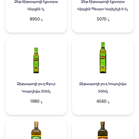
Ձեթ ձիթապտղի Էքստրա
Ձեթ ձիթապտղի Էքստրա
Վերջին 1լ.
Վիրջին Պետրո Կորիչելի 0.5լ.
8950
5070
֏
֏
Ձիթապտղի յուղ Փյուր
Ձիթապտղի յուղ Կոպոլիվա
Կոպոլիվա 250մլ
500մլ
1980
4560
֏
֏