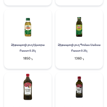
Ձիթապտղի յուղ Էկստրա
Ձիթապտղի յուղ Պոմաս Սանսա
Բասսո 0.25լ
Բասսո 0.25լ
1850
1360
֏
֏