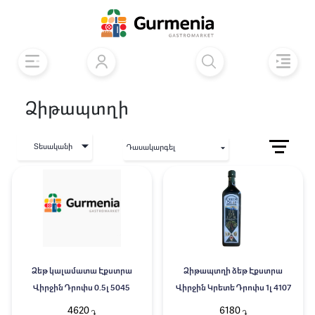
Ձիթապտղի
Տեսականի
Դասակարգել
Ձեթ կալամատա Էքստրա
Ձիթապտղի ձեթ Էքստրա
Վիրջին Դրոփս 0.5լ 5045
Վիրջին Կրետե Դրոփս 1լ 4107
4620
6180
֏
֏