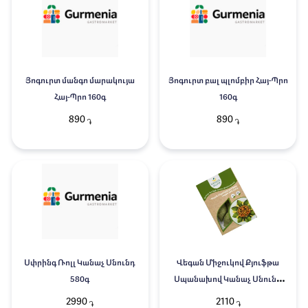
Յոգուրտ մանգո մարակույա
Յոգուրտ բալ պլոմբիր Հայ-Պրո
Հայ-Պրո 160գ
160գ
890
890
֏
֏
Սփրինգ Ռոլլ Կանաչ Սնունդ
Վեգան Միջուկով Քյուֆթա
580գ
Սպանախով Կանաչ Սնունդ
350գ
2990
2110
֏
֏