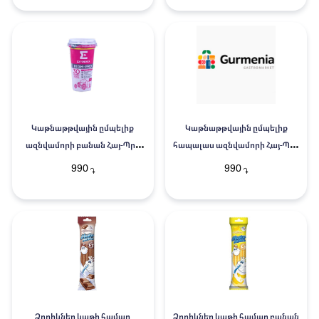
Կաթնաթթվային ըմպելիք
Կաթնաթթվային ըմպելիք
ազնվամորի բանան Հայ-Պրո
հապալաս ազնվամորի Հայ-Պրո
250գ
250գ
990
990
֏
֏
Ձողիկներ կաթի համար
Ձողիկներ կաթի համար բանան