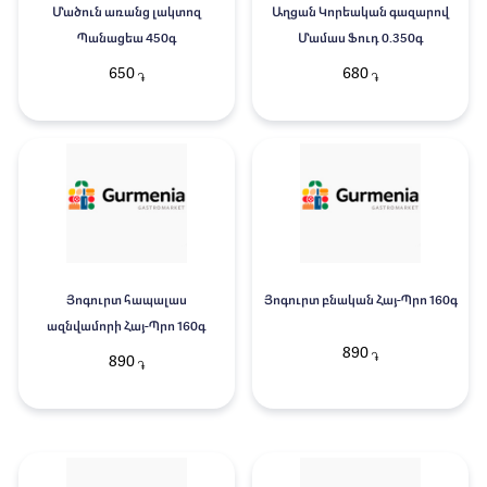
Մածուն առանց լակտոզ
Աղցան Կորեական գազարով
Պանացեա 450գ
Մամաս Ֆուդ 0.350գ
650
680
֏
֏
Յոգուրտ հապալաս
Յոգուրտ բնական Հայ-Պրո 160գ
ազնվամորի Հայ-Պրո 160գ
890
֏
890
֏