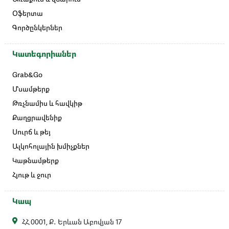
Օֆերտա
Գործընկերներ
Կատեգորիաներ
Grab&Go
Մսամթերք
Թռչնամիս և հավկիթ
Քաղցրավենիք
Սուրճ և թեյ
Ալկոհոլային խմիչքներ
Կաթնամթերք
Հյութ և ջուր
Կապ
ՀՀ 0001, Ք․ Երևան Աբովյան 17