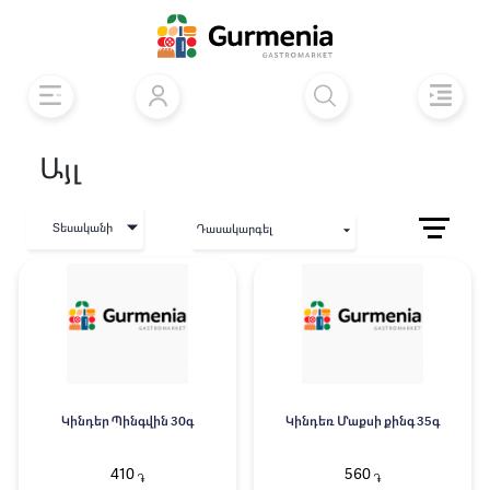
Այլ
Տեսականի
Դասակարգել
Կինդեր Պինգվին 30գ
Կինդեռ Մաքսի քինգ 35գ
410
560
֏
֏