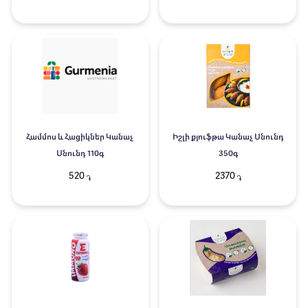
Համմոս և Հացիկներ Կանաչ
Իշլի քյուֆթա Կանաչ Սնունդ
Սնունդ 110գ
350գ
520
2370
֏
֏