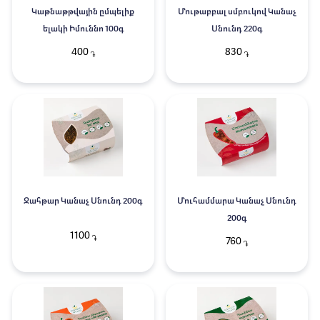
Կաթնաթթվային ըմպելիք
Մութաբբալ սմբուկով Կանաչ
ելակի Իմուննո 100գ
Սնունդ 220գ
400
830
֏
֏
Զահթար Կանաչ Սնունդ 200գ
Մուհամմարա Կանաչ Սնունդ
200գ
1100
֏
760
֏