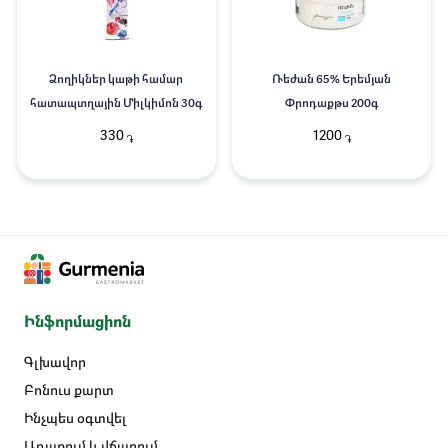
Ձողիկներ կաթի համար
Ռեժան 65% Երեմյան
հատապտղային Միլկիմոն 30գ
Փրոդաքթս 200գ
330
1200
֏
֏
Ինֆորմացիոն
Գլխավոր
Բոնուս քարտ
Ինչպես օգտվել
Առաքում և վճարում