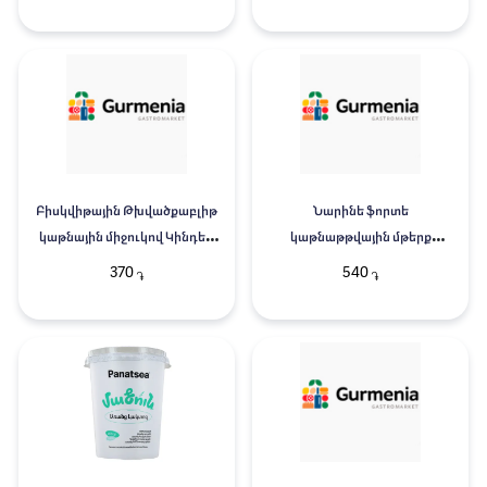
Բիսկվիթային Թխվածքաբլիթ
Նարինե ֆորտե
կաթնային միջուկով Կինդեր
կաթնաթթվային մթերք
28գ
Պանացեա 120գ
370
540
֏
֏