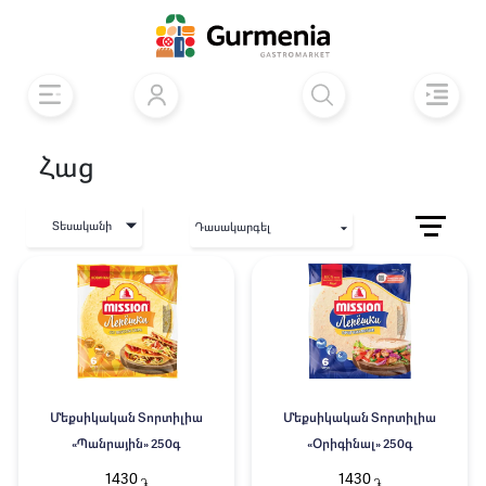
Հաց
Տեսականի
Դասակարգել
Մեքսիկական Տորտիլիա
Մեքսիկական Տորտիլիա
«Պանրային» 250գ
«Օրիգինալ» 250գ
1430
1430
֏
֏