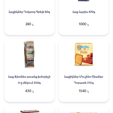
Հացիկներ Դոկտոր Գրեյն 80գ
Հաց Հարիս 470գ
240
1000
֏
֏
Հաց Ֆիտնես առանց խմորիչի
Հացիկներ Մուլինո Բիանկո
4-ը մեկում 350գ
Դորատե 315գ
430
1540
֏
֏