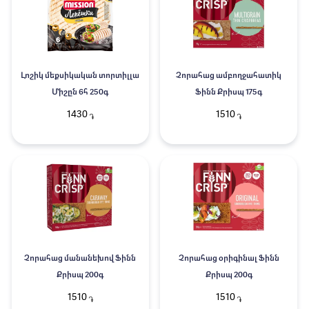
Լոշիկ մեքսիկական տորտիլլա
Չորահաց ամբողջահատիկ
Միշըն 6հ 250գ
Ֆինն Քրիսպ 175գ
1430
1510
֏
֏
Չորահաց մանանեխով Ֆինն
Չորահաց օրիգինալ Ֆինն
Քրիսպ 200գ
Քրիսպ 200գ
1510
1510
֏
֏