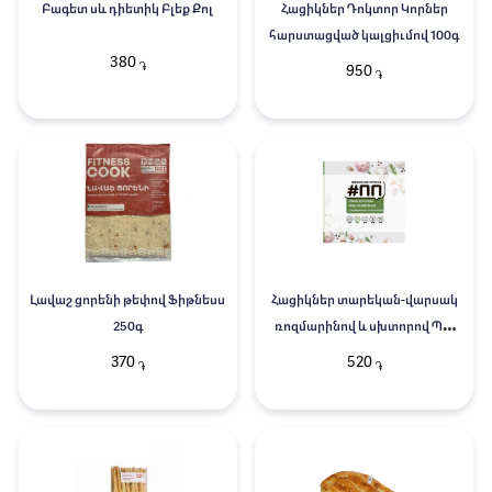
Բագետ սև դիետիկ Բլեք Քոլ
Հացիկներ Դոկտոր Կորներ
հարստացված կալցիւմով 100գ
380
֏
950
֏
Լավաշ ցորենի թեփով Ֆիթնեսս
Հացիկներ տարեկան-վարսակ
250գ
ռոզմարինով և սխտորով ՊՊ
100գ
370
520
֏
֏