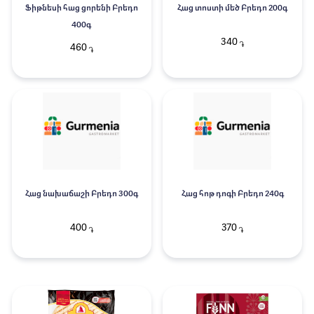
Ֆիթնեսի հաց ցորենի Բրեդո
Հաց տոստի մեծ Բրեդո 200գ
400գ
340
֏
460
֏
Հաց նախաճաշի Բրեդո 300գ
Հաց հոթ դոգի Բրեդո 240գ
400
370
֏
֏