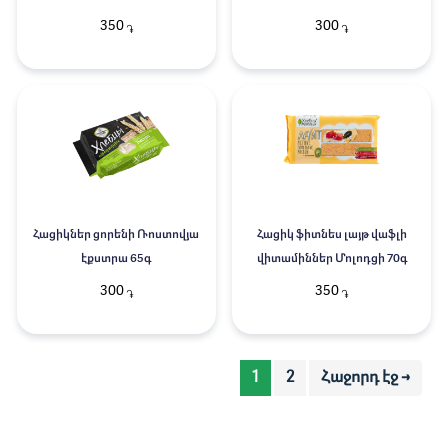
350
300
֏
֏
Հացիկներ ցորենի Ռոստովյա
Հացիկ ֆիտնես լայթ վաֆլի
էքստրա 65գ
վիտամիններ Մոլոդցի 70գ
300
350
֏
֏
1
2
Հաջորդ էջ →