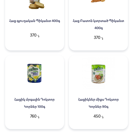
Հաց գյուղական Պիկանտ 400գ
Հաց Բատոն կտրտած Պիկանտ
400գ
370
֏
370
֏
Հացիկ մրգային Դոկտոր
Հացիկներ միքս Դոկտոր
Կորներ 100գ
Կորներ 90գ
760
450
֏
֏