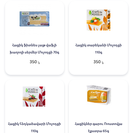
Հացիկ ֆիտնես լայթ վաֆլի
Հացիկ տարեկանի Մոլոդցի
խաղողի սերմեր Մոլոդցի 70գ
110գ
350
350
֏
֏
Հացիկ հնդկաձավարի Մոլոդցի
Հացիկներ գարու Ռոստովյա
110գ
էքստրա 65գ