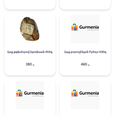
Հաց թթխմորով Արտիսան 450գ
Հաց բորոդինյան Բրեդո 500գ
380
460
֏
֏