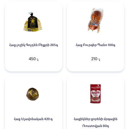
Հաց լոշիկ Գոլդեն Բեյքրի 285գ
Հաց Բուրգեր Պանո 100գ
450
210
֏
֏
Հաց Սլավոնական 420 գ.
Հացիկներ ցորենի մրգային
Ռոստովյան 80գ