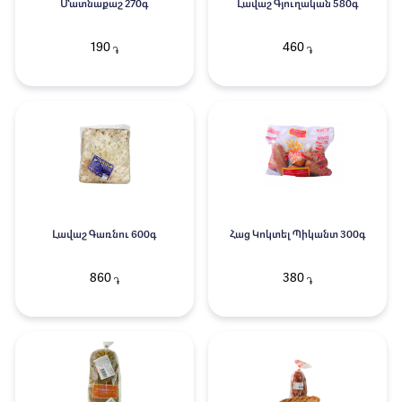
Մատնաքաշ 270գ
Լավաշ Գյուղական 580գ
190
460
֏
֏
Լավաշ Գառնու 600գ
Հաց Կոկտել Պիկանտ 300գ
860
380
֏
֏