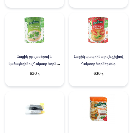
Հացիկ թթվասերով և
Հացիկ պապրիկայով և չիլիով
կանաչեղենով Դոկտոր Կորներ
Դոկտոր Կորներ 80գ
80գ
630
630
֏
֏