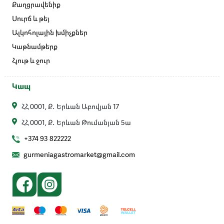
Քաղցրավենիք
Սուրճ և թեյ
Ալկոհոլային խմիչքներ
Կաթնամթերք
Հյութ և ջուր
Կապ
ՀՀ 0001, Ք․ Երևան Աբովյան 17
ՀՀ 0001, Ք․ Երևան Թումանյան 5ա
+374 93 822222
gurmeniagastromarket@gmail.com