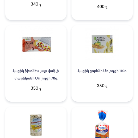
340
֏
400
֏
Հացիկ ֆիտնես լայթ վաֆլի
Հացիկ ցորենի Մոլոդցի 110գ
տարեկանի Մոլոդցի 70գ
350
֏
350
֏