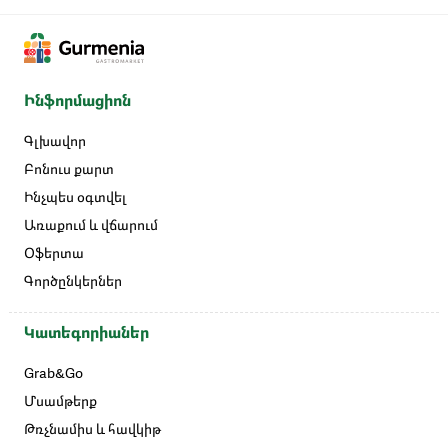
Ինֆորմացիոն
Գլխավոր
Բոնուս քարտ
Ինչպես օգտվել
Առաքում և վճարում
Օֆերտա
Գործընկերներ
Կատեգորիաներ
Grab&Go
Մսամթերք
Թռչնամիս և հավկիթ