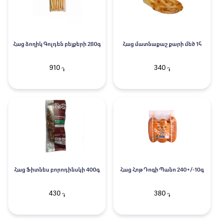
Հաց ձողիկ Գոլդեն բեյքերի 280գ
Հաց մատնաքաշ քարի մեծ 1հ
910
340
֏
֏
Հաց Ֆիտնես բորոդինսկի 400գ
Հաց Հոթ Դոգի Պանո 240+/-10գ
430
380
֏
֏