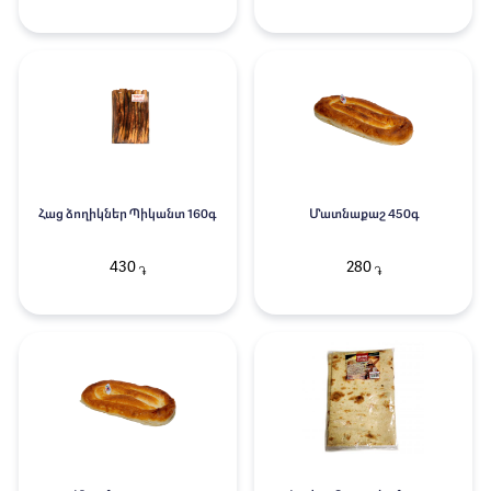
Հաց ձողիկներ Պիկանտ 160գ
Մատնաքաշ 450գ
430
280
֏
֏