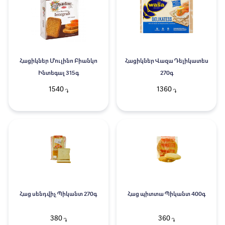
Հացիկներ Մուլինո Բիանկո
Հացիկներ Վազա Դելիկատես
Ինտեգալ 315գ
270գ
1540
1360
֏
֏
Հաց սենդվիչ Պիկանտ 270գ
Հաց պիտտա Պիկանտ 400գ
380
360
֏
֏