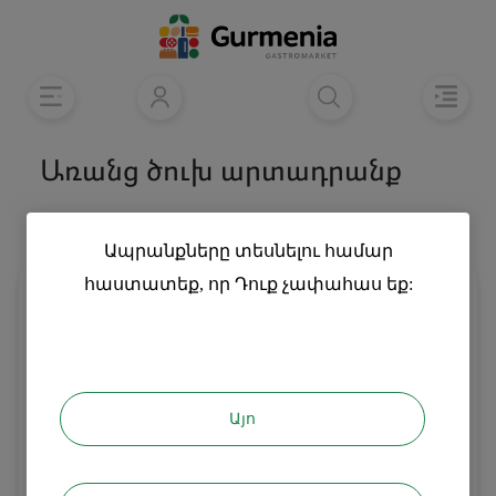
Առանց ծուխ արտադրանք
Տեսականի
Դասակարգել
Ապրանքները տեսնելու համար
հաստատեք, որ Դուք չափահաս եք:
Այո
Էլեկտրոնային ծխախոտ 600
Էլեկտրոնային ծխախոտ 15000
ծուխ Իգնայթ
ծուխ Տոբակո Իգնայթ
2800
14000
֏
֏