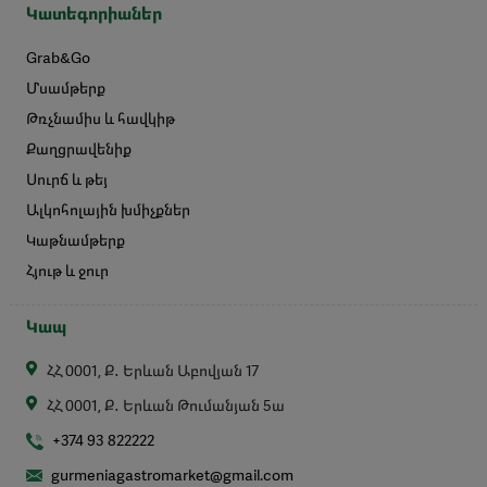
Կատեգորիաներ
Grab&Go
Մսամթերք
Թռչնամիս և հավկիթ
Քաղցրավենիք
Սուրճ և թեյ
Ալկոհոլային խմիչքներ
Կաթնամթերք
Հյութ և ջուր
Կապ
ՀՀ 0001, Ք․ Երևան Աբովյան 17
ՀՀ 0001, Ք․ Երևան Թումանյան 5ա
+374 93 822222
gurmeniagastromarket@gmail.com