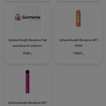
Էլեկտրոնային ծխախոտ Իզի
Էլեկտրոնային ծխախոտ ՀՔԴ
բար կիտրոն, մոխիտո
18000
4160
11860
֏
֏
Էլեկտրոնային ծխախոտ ՀՔԴ