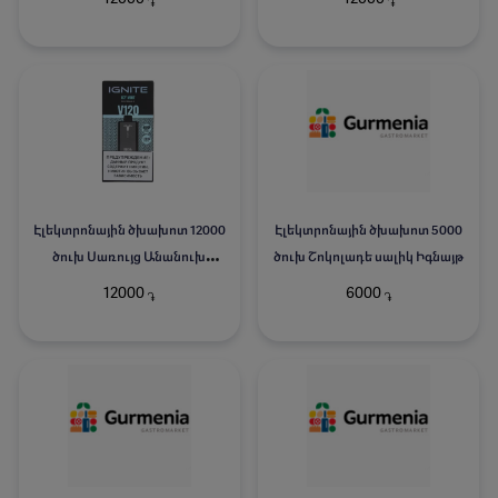
֏
֏
Էլեկտրոնային ծխախոտ 12000
Էլեկտրոնային ծխախոտ 5000
ծուխ Սառույց Անանուխ
ծուխ Շոկոլադե սալիկ Իգնայթ
Իգնայթ
12000
6000
֏
֏