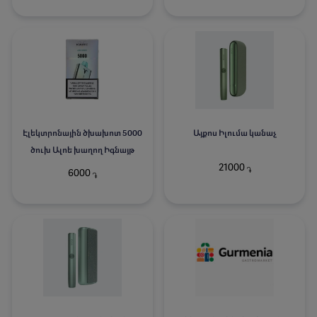
Էլեկտրոնային ծխախոտ 5000
Այքոս Իլումա կանաչ
ծուխ Ալոե խաղող Իգնայթ
21000
֏
6000
֏