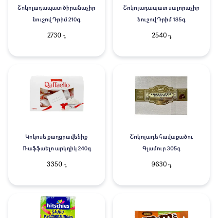
Շոկոլադապատ ծիրանաչիր
Շոկոլադապատ սալորաչիր
նուշով Դրիմ 210գ
նուշով Դրիմ 185գ
2730
2540
֏
֏
Կոկոսե քաղցրավենիք
Շոկոլադե հավաքածու
Ռաֆֆաելո արկղիկ 240գ
Գլամուր 305գ
3350
9630
֏
֏