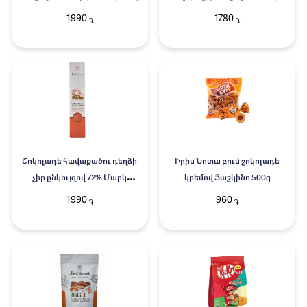
Սևունի 110գ
1990
1780
֏
֏
Շոկոլադե հավաքածու դեղձի
Իրիս Նոտա բում շոկոլադե
չիր ընկույզով 72% Մարկ
կրեմով Յաշկինո 500գ
Սևունի 130գ
1990
960
֏
֏