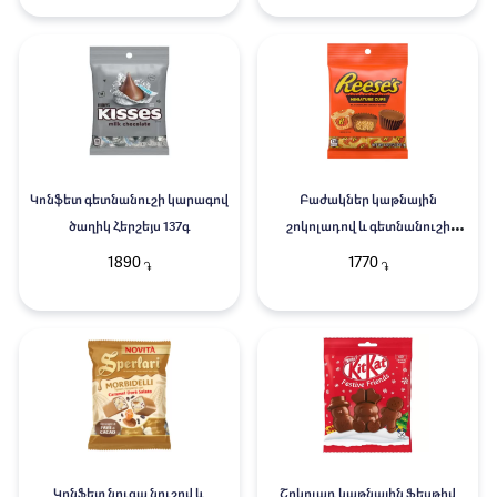
Կոնֆետ գետնանուշի կարագով
Բաժակներ կաթնային
ծաղիկ Հերշեյս 137գ
շոկոլադով և գետնանուշի
կարագով Ռեսիս 131գ
1890
1770
֏
֏
Կոնֆետ նուգա նուշով և
Շոկոլադ կաթնային Ֆեսթիվ