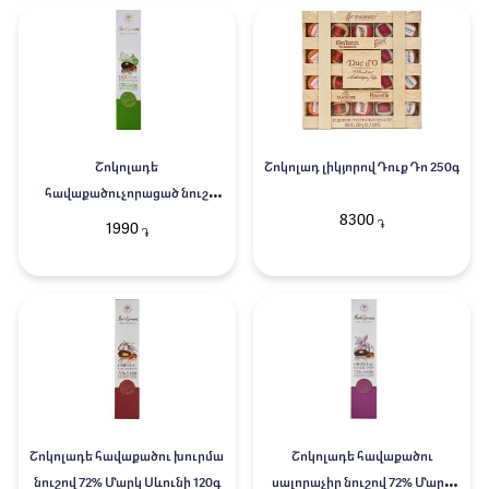
Շոկոլադե
Շոկոլադ լիկյորով Դուք Դո 250գ
հավաքածուչորացած նուշ
8300
թուզով 72% Մարկ Սևունի 130գ
֏
1990
֏
Շոկոլադե հավաքածու խուրմա
Շոկոլադե հավաքածու
նուշով 72% Մարկ Սևունի 120գ
սալորաչիր նուշով 72% Մարկ