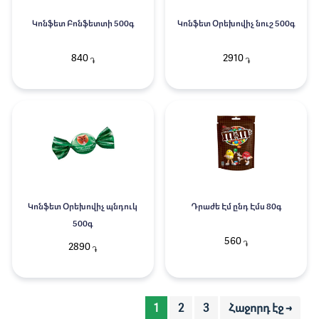
Կոնֆետ Բոնֆետտի 500գ
Կոնֆետ Օրեխովիչ նուշ 500գ
840
2910
֏
֏
Կոնֆետ Օրեխովիչ պնդուկ
Դրաժե Էմ ընդ Էմս 80գ
500գ
560
֏
2890
֏
1
2
3
Հաջորդ էջ →