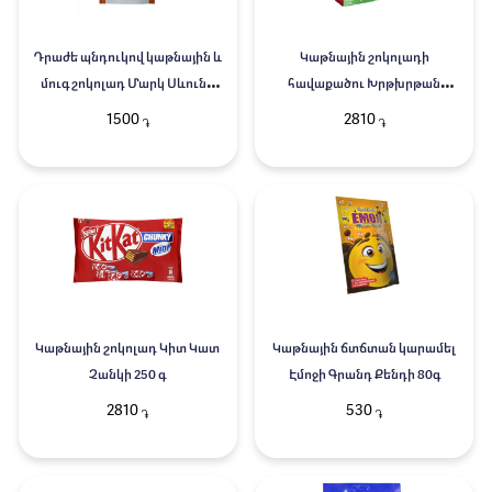
Դրաժե պնդուկով կաթնային և
Կաթնային շոկոլադի
մուգ շոկոլադ Մարկ Սևունի
հավաքածու Խրթխրթան
160գ
միջուկով Կիտկատ 194.7գ
1500
2810
֏
֏
Կաթնային շոկոլադ Կիտ Կատ
Կաթնային ճտճտան կարամել
Չանկի 250 գ
Էմոջի Գրանդ Քենդի 80գ
2810
530
֏
֏