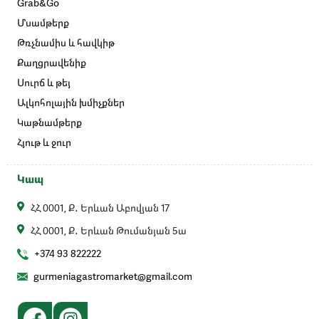
Grab&Go
Մսամթերք
Թռչնամիս և հավկիթ
Քաղցրավենիք
Սուրճ և թեյ
Ալկոհոլային խմիչքներ
Կաթնամթերք
Հյութ և ջուր
Կապ
ՀՀ 0001, Ք․ Երևան Աբովյան 17
ՀՀ 0001, Ք․ Երևան Թումանյան 5ա
+374 93 822222
gurmeniagastromarket@gmail.com