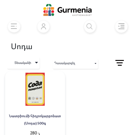
Սոդա
Տեսականի
Դասակարգել
Նատրիումի հիդրոկարբոնատ
(Սոդա) 500գ
280
֏