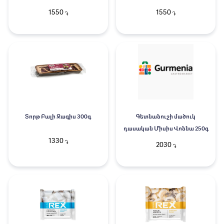
1550
1550
֏
֏
Տորթ Բալի Զագիս 300գ
Գետնանուշի մածուկ
դասական Միսիս Վոննա 250գ
1330
֏
2030
֏