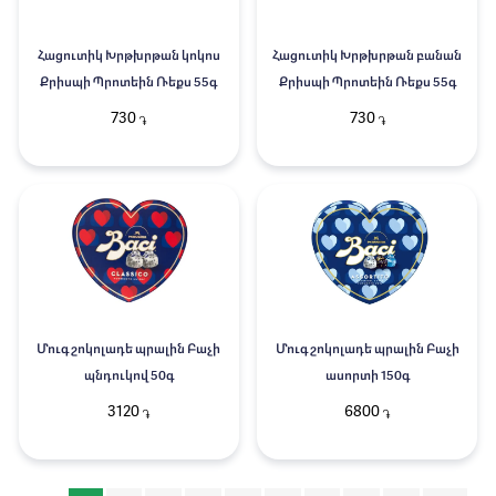
Հացուտիկ Խրթխրթան կոկոս
Հացուտիկ Խրթխրթան բանան
Քրիսպի Պրոտեին Ռեքս 55գ
Քրիսպի Պրոտեին Ռեքս 55գ
730
730
֏
֏
Մուգ շոկոլադե պրալին Բաչի
Մուգ շոկոլադե պրալին Բաչի
պնդուկով 50գ
ասորտի 150գ
3120
6800
֏
֏