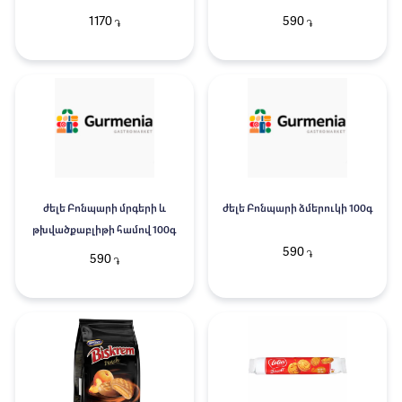
1170
590
֏
֏
ժելե Բոնպարի մրգերի և
ժելե Բոնպարի ձմերուկի 100գ
թխվածքաբլիթի համով 100գ
590
֏
590
֏