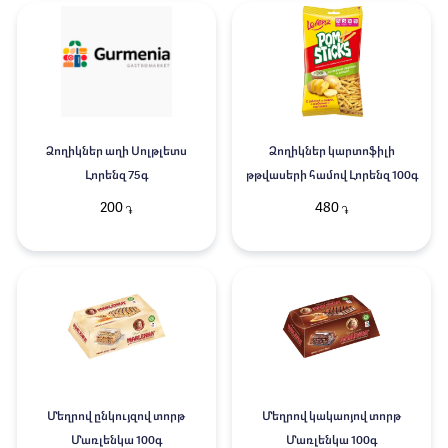
Ձողիկներ աղի Սոլթլետս
Ձողիկներ կարտոֆիլի
Լորենզ 75գ
թթվասերի համով Լորենզ 100գ
200
480
֏
֏
Մեղրով ընկույզով տորթ
Մեղրով կակաոյով տորթ
Մառլենկա 100գ
Մառլենկա 100գ