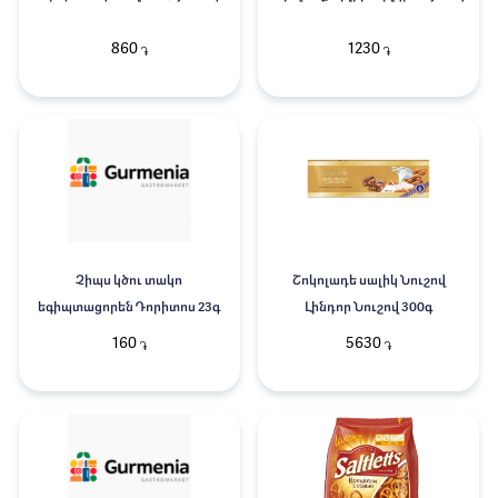
860
1230
֏
֏
Չիպս կծու տակո
Շոկոլադե սալիկ Նուշով
եգիպտացորեն Դորիտոս 23գ
Լինդոր Նուշով 300գ
160
5630
֏
֏