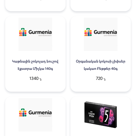
Կաթնային շոկոլադ նուշով
Օրգանական կոկոսի չիփսեր
Էքստրա Միլկա 140գ
կակաո Բեթթեր 40գ
1340
720
֏
֏