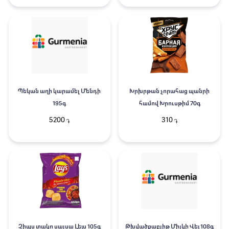
Պեկան աղի կարամել Մենդի
Խրխրթան չորահաց պանրի
195գ
համով Խրուսթիմ 70գ
5200
310
֏
֏
Չիպս տակո սալսա Լեյս 105գ
Թխվածքաբլիթ Միլկի Վեյ 108գ