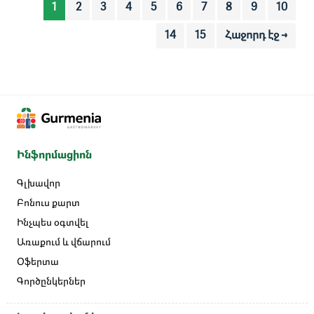
1
2
3
4
5
6
7
8
9
10
14
15
Հաջորդ էջ →
Ինֆորմացիոն
Գլխավոր
Բոնուս քարտ
Ինչպես օգտվել
Առաքում և վճարում
Օֆերտա
Գործընկերներ