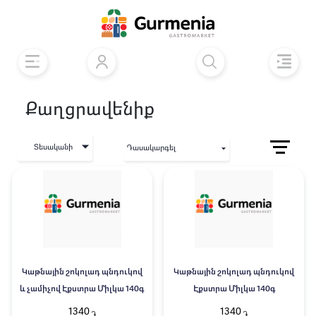
Քաղցրավենիք
Տեսականի
Դասակարգել
Կաթնային շոկոլադ պնդուկով
Կաթնային շոկոլադ պնդուկով
և չամիչով Էքստրա Միլկա 140գ
Էքստրա Միլկա 140գ
1340
1340
֏
֏