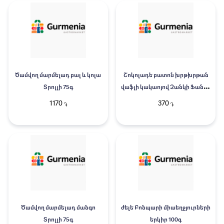
Ծամվող մարմելադ բալ և կոլա
Շոկոլադե բատոն խրթխրթան
Տրոլլի 75գ
վաֆլի կակաոյով Չանկի Ֆանկի
40գ
1170
370
֏
֏
Ծամվող մարմելադ մանգո
ժելե Բոնպարի միաեղջյուրների
Տրոլլի 75գ
երկիր 100գ