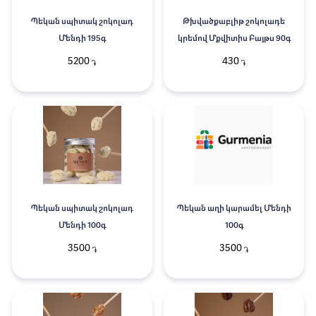
Պեկան սպիտակ շոկոլադ
Թխվածքաբլիթ շոկոլադե
Մենդի 195գ
կրեմով Մքվիտիս Բայթս 90գ
5200
430
֏
֏
Պեկան սպիտակ շոկոլադ
Պեկան աղի կարամել Մենդի
Մենդի 100գ
100գ
3500
3500
֏
֏