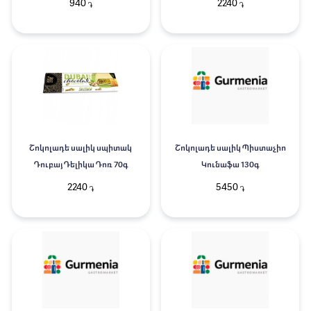
940
2240
֏
֏
Շոկոլադե սալիկ սպիտակ
Շոկոլադե սալիկ Պիստաչիո
Դուբայ Դելիկա Դոռ 70գ
Կունաֆա 130գ
2240
5450
֏
֏