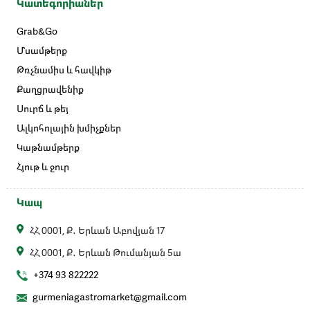
Կատեգորիաներ
Grab&Go
Մսամթերք
Թռչնամիս և հավկիթ
Քաղցրավենիք
Սուրճ և թեյ
Ալկոհոլային խմիչքներ
Կաթնամթերք
Հյութ և ջուր
Կապ
ՀՀ 0001, Ք․ Երևան Աբովյան 17
ՀՀ 0001, Ք․ Երևան Թումանյան 5ա
+374 93 822222
gurmeniagastromarket@gmail.com