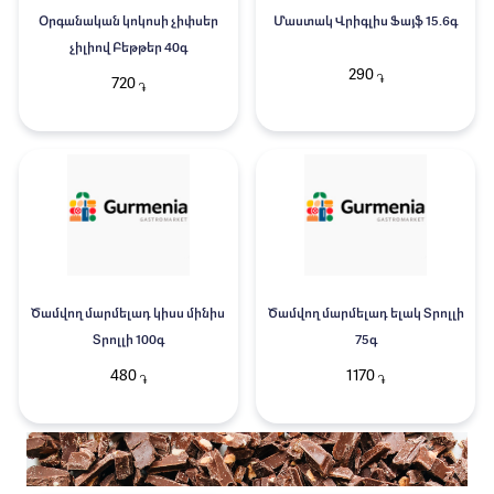
Օրգանական կոկոսի չիփսեր
Մաստակ Վրիգլիս Ֆայֆ 15.6գ
չիլիով Բեթթեր 40գ
290
֏
720
֏
Ծամվող մարմելադ կիսս մինիս
Ծամվող մարմելադ ելակ Տրոլլի
Տրոլլի 100գ
75գ
480
1170
֏
֏