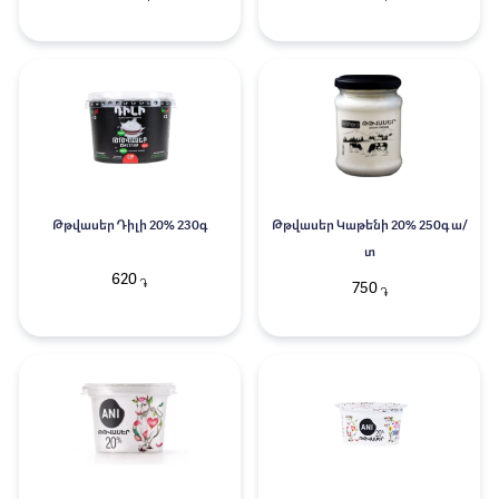
Թթվասեր Դիլի 20% 230գ
Թթվասեր Կաթենի 20% 250գ ա/
տ
620
֏
750
֏