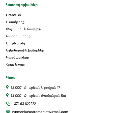
Կատեգորիաներ
Grab&Go
Մսամթերք
Թռչնամիս և հավկիթ
Քաղցրավենիք
Սուրճ և թեյ
Ալկոհոլային խմիչքներ
Կաթնամթերք
Հյութ և ջուր
Կապ
ՀՀ 0001, Ք․ Երևան Աբովյան 17
ՀՀ 0001, Ք․ Երևան Թումանյան 5ա
+374 93 822222
gurmeniagastromarket@gmail.com