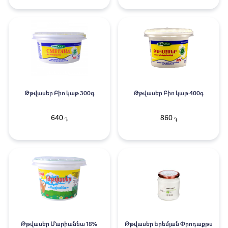
Թթվասեր Բիո կաթ 300գ
Թթվասեր Բիո կաթ 400գ
640
860
֏
֏
Թթվասեր Մարիաննա 18%
Թթվասեր Երեմյան Փրոդաքթս