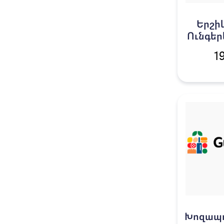
Երշի
Ունգեր
կ
1
Խոզապ