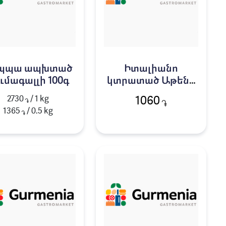
պպա ապխտած
Իտալիանո
ւմագալլի 100գ
կտրատած Աթենք
90գ
2730
/ 1 kg
1060
֏
֏
1365
/
0.5
kg
֏