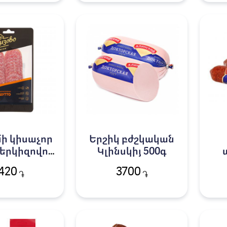
ի կիսաչոր
Երշիկ բժշկական
Չերկիզովո
Կլինսկիյ 500գ
ւտո 100 գ
420
3700
֏
֏