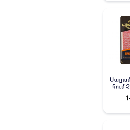
Սալյամ
հում 
Պռոշո
1