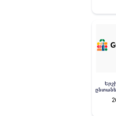
Երշ
ընտանե
2