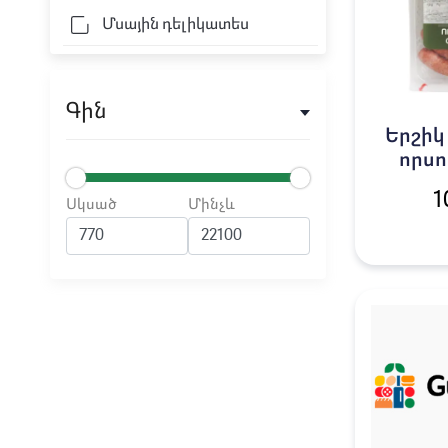
Մսային դելիկատես
Գին
Երշի
որս
Աթե
1
Սկսած
Մինչև