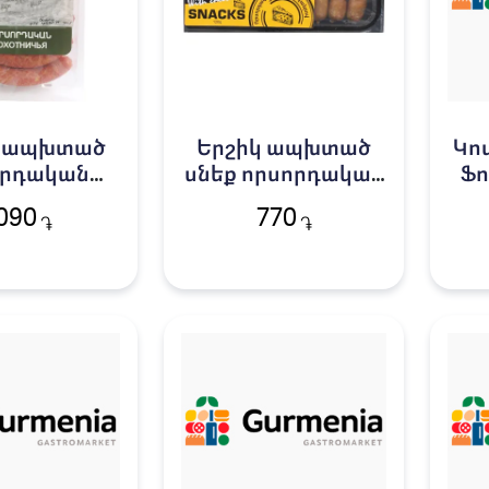
կ ապխտած
Երշիկ ապխտած
Կո
որդական
սնեք որսորդական
Ֆո
նք 250գ
Աթենք 120գ
090
770
֏
֏