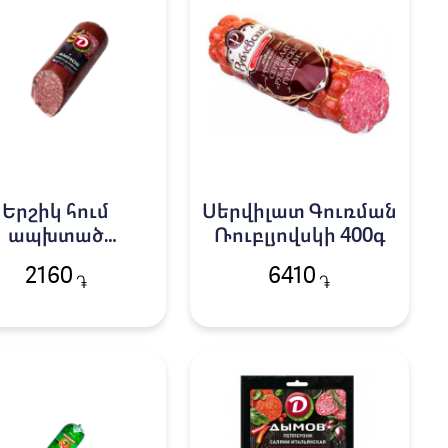
Երշիկ հում
Սերվիլատ Գուռման
ապխտած
Ռուբլյովսկի 400գ
ստրիալիական
2160
6410
֏
֏
Դիմով 230գ