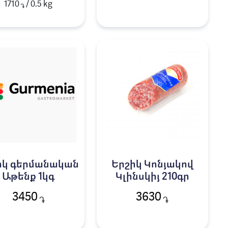
1710
/
0.5
kg
֏
իկ գերմանական
Երշիկ Կոնյակով
Աթենք 1կգ
Կլինսկիյ 210գր
3450
3630
֏
֏