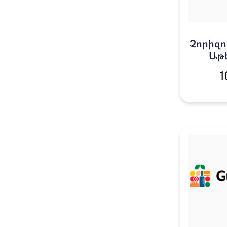
Չորիզ
Աթե
1