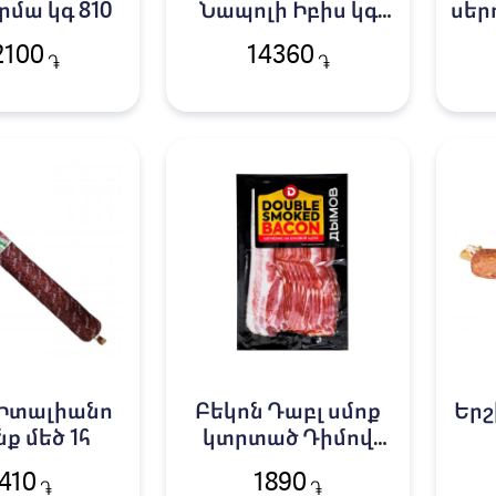
մա կգ 810
Նապոլի Իբիս կգ
սեր
3462
2100
14360
֏
֏
 Իտալիանո
Բեկոն Դաբլ սմոք
Երշ
ք մեծ 1հ
կտրտած Դիմով
200գ
410
1890
֏
֏