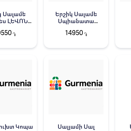
կ Սալամե
Երշիկ Սալամե
ես ԼԵՎՈՆԻ
Սպիանատա
գ 4179
Պիկանտ ԻԲԻՍ կգ
Բ
9550
14950
֏
֏
3458
ուխտ Կոպա
Սալյամի Սալ