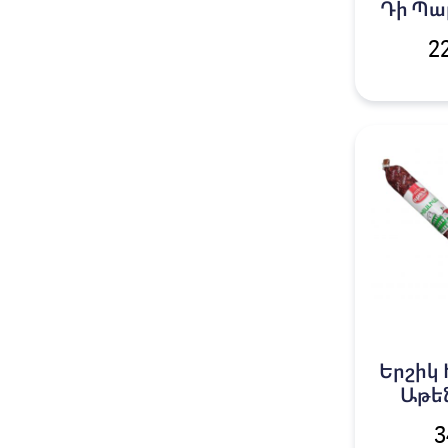
Դի Պար
2
Երշիկ
Աթեն
3