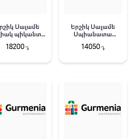
րշիկ Սալամե
Երշիկ Սալամե
չիակ պիկանտ
Սպիանատա
ԵՎՈՆԻ կգ 4170
Ռոմանա ԻԲԻՍ կգ
18200
14050
֏
֏
3457