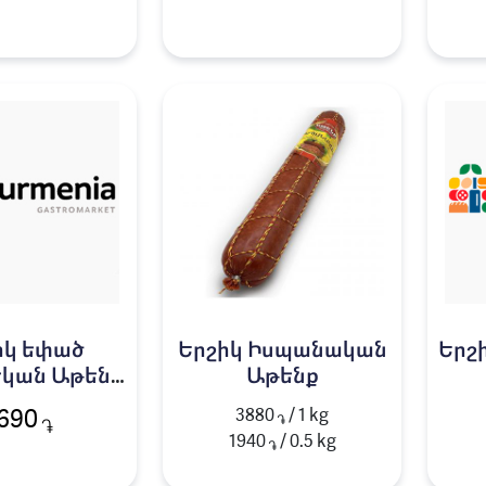
իկ եփած
Երշիկ Իսպանական
Երշ
կան Աթենք
Աթենք
1կգ
3880
/ 1 kg
690
֏
֏
1940
/
0.5
kg
֏