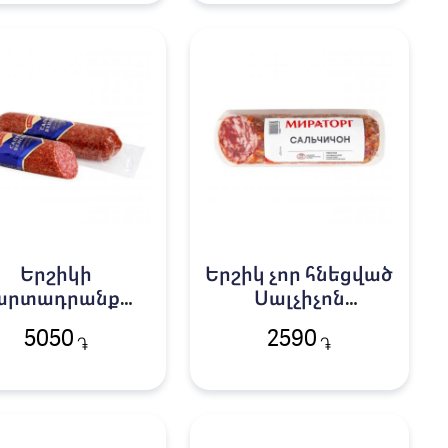
Երշիկի
Երշիկ չոր հնեցված
արտադրանք
Սալչիչոն
սալյամի
Միրատորգ 300գ
5050
2590
֏
֏
Վիեննական
Կլինսկի 300գ