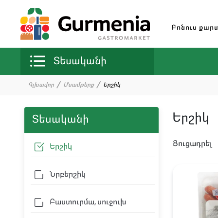
Բոնուս քար
Տեսականի
Գլխավոր
Մսամթերք
Երշիկ
Երշիկ
Տեսականի
Ցուցադրել
Երշիկ
Նրբերշիկ
Բաստուրմա, սուջուխ