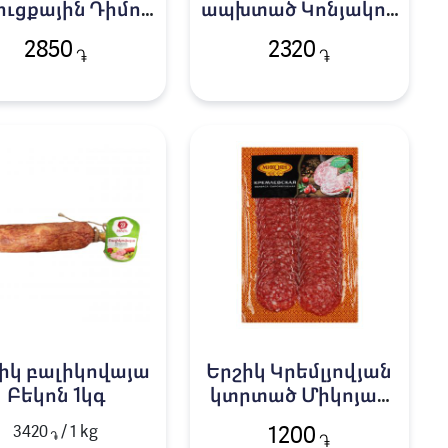
ուցքային Դիմով
ապխտած Կոնյակով
500գ
Դիմով 230գ
2850
2320
֏
֏
իկ բալիկովայա
Երշիկ Կրեմլյովյան
Բեկոն 1կգ
կտրտած Միկոյան
100գր
3420
/ 1 kg
1200
֏
֏