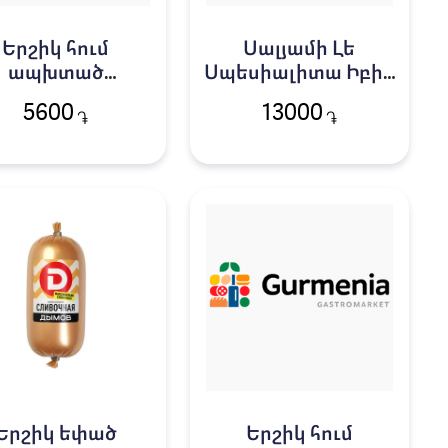
Երշիկ հում
Սալյամի Լե
ապխտած
Սպեսիալիտա Իբիս
րաունշվեգյան
կգ 2605
5600
13000
֏
֏
Ռուբլյովսկի 220գ
Երշիկ եփած
Երշիկ հում