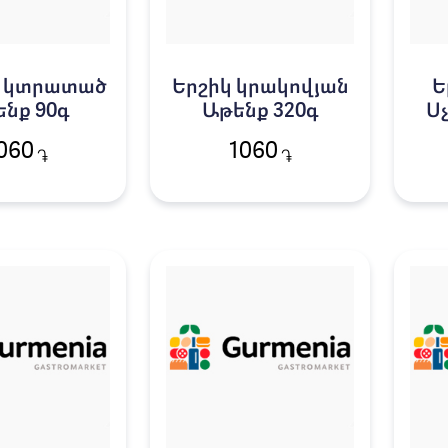
ո կտրատած
Երշիկ կրակովյան
Ե
նք 90գ
Աթենք 320գ
Ս
Լ
060
1060
֏
֏