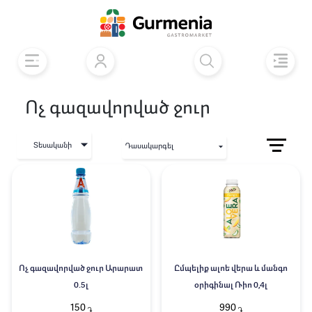
Ոչ գազավորված ջուր
Տեսականի
Դասակարգել
Ոչ գազավորված ջուր Արարատ
Ըմպելիք ալոե վերա և մանգո
0.5լ
օրիգինալ Ռիո 0,4լ
150
990
֏
֏