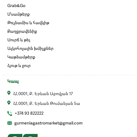
Grab&Go
Մսամթերք
Թռչնամիս և հավկիթ
Քաղցրավենիք
Սուրճ և թեյ
Ալկոհոլային խմիչքներ
Կաթնամթերք
Հյութ և ջուր
Կապ
ՀՀ 0001, Ք․ Երևան Աբովյան 17
ՀՀ 0001, Ք․ Երևան Թումանյան 5ա
+374 93 822222
gurmeniagastromarket@gmail.com