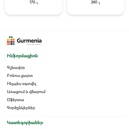
170
240
֏
֏
Ինֆորմացիոն
Գլխավոր
Բոնուս քարտ
Ինչպես օգտվել
Առաքում և վճարում
Օֆերտա
Գործընկերներ
Կատեգորիաներ