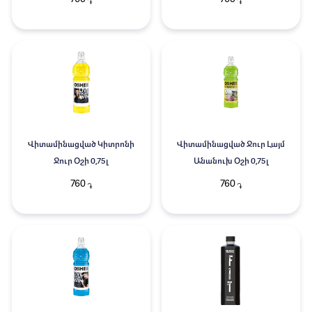
֏
֏
Վիտամինացված Կիտրոնի
Վիտամինացված Ջուր Լայմ
Ջուր Օշի 0,75լ
Անանուխ Օշի 0,75լ
760
760
֏
֏