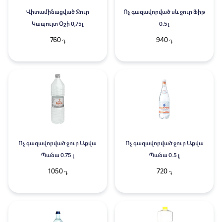
Վիտամինացված Ջուր
Ոչ գազավորված սև ջուր Ֆիթ
Կապույտ Օշի 0,75լ
0.5լ
760
940
֏
֏
Ոչ գազավորված ջուր Աքվա
Ոչ գազավորված ջուր Աքվա
Պանա 0.75 լ
Պանա 0.5 լ
1050
720
֏
֏