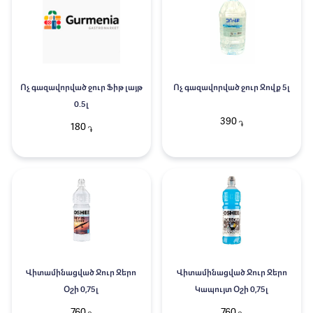
Ոչ գազավորված ջուր Ֆիթ լայթ
Ոչ գազավորված ջուր Զովք 5լ
0.5լ
390
֏
180
֏
Վիտամինացված Ջուր Զերո
Վիտամինացված Ջուր Զերո
Օշի 0,75լ
Կապույտ Օշի 0,75լ
760
760