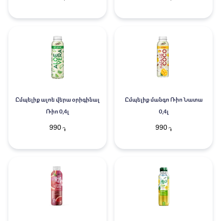
Ըմպելիք ալոե վերա օրիգինալ
Ըմպելիք մանգո Ռիո Նատա
Ռիո 0,4լ
0,4լ
990
990
֏
֏