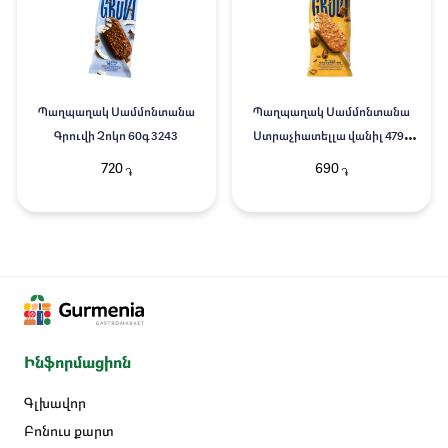
Պաղպաղակ Սամմոնտանա
Պաղպաղակ Սամմոնտանա
Գրուվի Չոկո 60գ 3243
Ստրաչիատելլա վանիլ 4796
60գ
720
690
֏
֏
Ինֆորմացիոն
Գլխավոր
Բոնուս քարտ