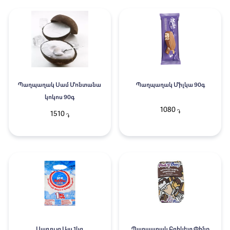
Պաղպաղակ Սամ Մոնտանա
Պաղպաղակ Միլկա 90գ
կոկոս 90գ
1080
֏
1510
֏
Սառույց Այս 1կգ
Պաղպաղակ Բրիկետ Փինք