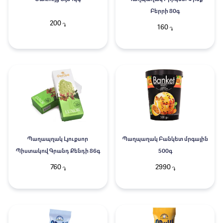
Բերրի 80գ
200
֏
160
֏
Պաղապղակ Լյուքսոր
Պաղպաղակ Բանկետ մրգային
Պիստակով Գրանդ Քենդի 86գ
500գ
760
2990
֏
֏