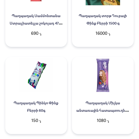
Պաղպաղակ Սամմոնտանա
Պաղպաղակ տորթ Դուբայի
Ստրաչիատելլա շոկոլադ 4791
Փինք Բերրի 1500 գ
60գ
690
16000
֏
֏
Պաղպաղակ Պինկո Փինք
Պաղպաղակ Միլկա
Բերրի 60գ
անտառային հատապտուղներ
90գ
150
1080
֏
֏