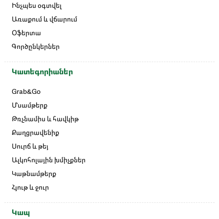
Ինչպես օգտվել
Առաքում և վճարում
Օֆերտա
Գործընկերներ
Կատեգորիաներ
Grab&Go
Մսամթերք
Թռչնամիս և հավկիթ
Քաղցրավենիք
Սուրճ և թեյ
Ալկոհոլային խմիչքներ
Կաթնամթերք
Հյութ և ջուր
Կապ