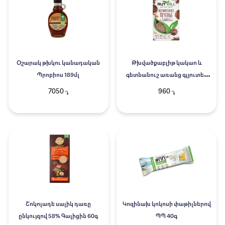
Օշարակ թխկու կանադական
Թխվածքաբլիթ կակաո և
Պրոբիոս 189մլ
գետնանուշ առանց գլյուտեն
Նաթ Վիլլ 100գ
7050
960
֏
֏
Շոկոլադե սալիկ դառը
Կոզինախ կոկոսի փաթիլներով
ընկույզով 58% Գալիցին 60գ
ՊՊ 40գ