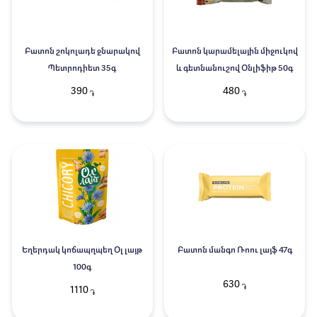
Բատոն շոկոլադե ջնարակով
Բատոն կարամելային միջուկով
Պետրոդիետ 35գ
և գետնանուշով Օնլիֆիթ 50գ
390
480
֏
֏
Եղերդակ կոճապղպեղ Օլ լայթ
Բատոն մանգո Ռոու լայֆ 47գ
100գ
630
֏
1110
֏