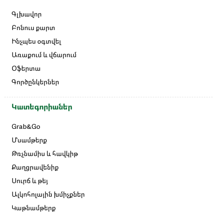
Գլխավոր
Բոնուս քարտ
Ինչպես օգտվել
Առաքում և վճարում
Օֆերտա
Գործընկերներ
Կատեգորիաներ
Grab&Go
Մսամթերք
Թռչնամիս և հավկիթ
Քաղցրավենիք
Սուրճ և թեյ
Ալկոհոլային խմիչքներ
Կաթնամթերք