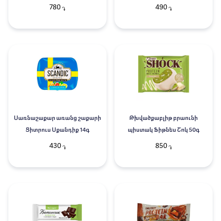
780
490
֏
֏
Սառնաշաքար առանց շաքարի
Թխվածքաբլիթ բրաունի
Ցիտրուս Սքանդիք 14գ
պիստակ Ֆիթնես Շոկ 50գ
430
850
֏
֏