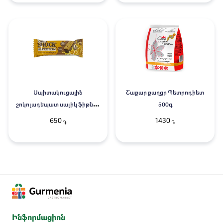
Սպիտակուցային
Շաքար քաղցր Պետրոդիետ
շոկոլադեպատ սալիկ ֆիթնես
500գ
շոկ սուրճ-նարինջ 40գր
650
1430
֏
֏
Ինֆորմացիոն