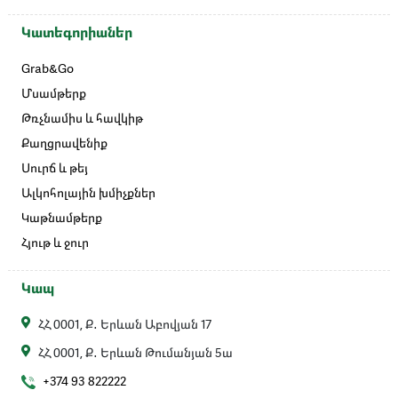
Կատեգորիաներ
Grab&Go
Մսամթերք
Թռչնամիս և հավկիթ
Քաղցրավենիք
Սուրճ և թեյ
Ալկոհոլային խմիչքներ
Կաթնամթերք
Հյութ և ջուր
Կապ
ՀՀ 0001, Ք․ Երևան Աբովյան 17
ՀՀ 0001, Ք․ Երևան Թումանյան 5ա
+374 93 822222