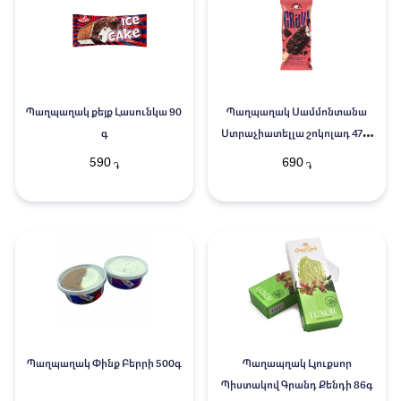
Պաղպաղակ քեյք Լասունկա 90
Պաղպաղակ Սամմոնտանա
գ
Ստրաչիատելլա շոկոլադ 4791
60գ
590
690
֏
֏
Պաղպաղակ Փինք Բերրի 500գ
Պաղապղակ Լյուքսոր
Պիստակով Գրանդ Քենդի 86գ