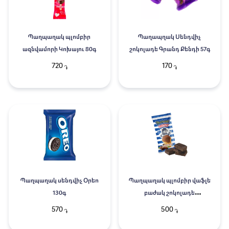
Պաղպաղակ պլոմբիր
Պաղապղակ Սենդվիչ
ազնվամորի Կոխայու 80գ
շոկոլադե Գրանդ Քենդի 57գ
720
170
֏
֏
Պաղպաղակ սենդվիչ Օրեո
Պաղպաղակ պլոմբիր վաֆլե
130գ
բաժակ շոկոլադե
Պրաստակվաշինո 90գ 1626
570
500
֏
֏