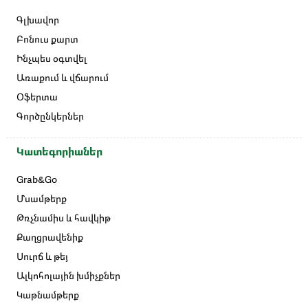
Գլխավոր
Բոնուս քարտ
Ինչպես օգտվել
Առաքում և վճարում
Օֆերտա
Գործընկերներ
Կատեգորիաներ
Grab&Go
Մսամթերք
Թռչնամիս և հավկիթ
Քաղցրավենիք
Սուրճ և թեյ
Ալկոհոլային խմիչքներ
Կաթնամթերք