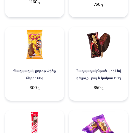
1160
֏
760
֏
Պաղպաղակ քոթոթ Փինք
Պաղպաղակ Գրան պրի Լեվ
Բերրի 60գ
դելյուքս բալ և կակաո 110գ
300
650
֏
֏