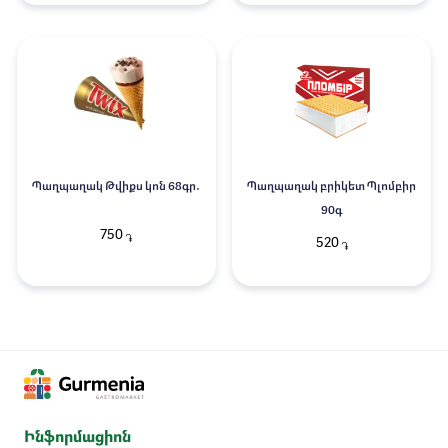
Պաղպաղակ Թվիքս կոն 68գր․
Պաղպաղակ բրիկետ Պլոմբիր
90գ
750
֏
520
֏
Ինֆորմացիոն