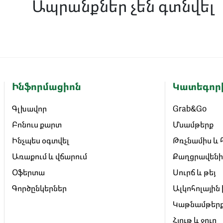
Ապրանքներ չեն գտնվել
Ինֆորմացիոն
Կատեգոր
Գլխավոր
Grab&Go
Բոնուս քարտ
Մսամթերք
Ինչպես օգտվել
Թռչնամիս և 
Առաքում և վճարում
Քաղցրավենի
Օֆերտա
Սուրճ և թեյ
Գործընկերներ
Ալկոհոլային
Կաթնամթեր
Հյութ և ջուր