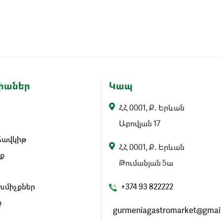
իաներ
Կապ
ՀՀ 0001, Ք․ Երևան
Աբովյան 17
հավկիթ
ՀՀ 0001, Ք․ Երևան
ք
Թումանյան 5ա
 խմիչքներ
+374 93 822222
ք
gurmeniagastromarket@gmai