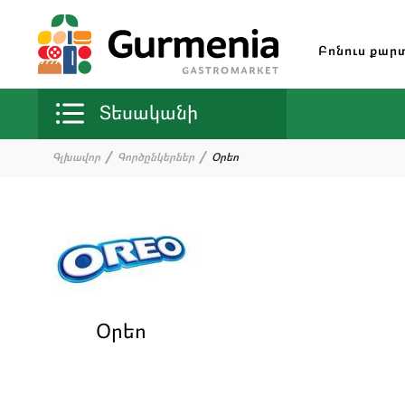
Բոնուս քար
Տեսականի
Գլխավոր
Գործընկերներ
Օրեո
Օրեո