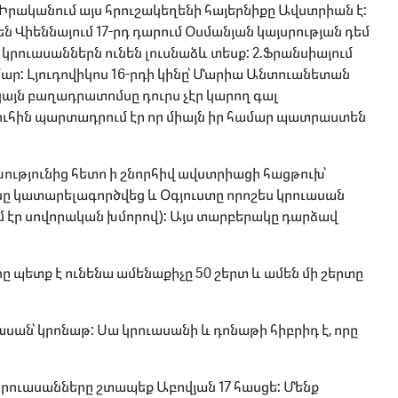
 Իրականում այս հրուշակեղենի հայերնիքը Ավստրիան է:
 Վիեննայում 17-րդ դարում Օսմանյան կայսրության դեմ
րուասաններն ունեն լուսնաձև տեսք: 2.Ֆրանսիայում
ար: Լյուդովիկոս 16-րդի կինը՝ Մարիա Անտուանետան
կայն բաղադրատոմսը դուրս չէր կարող գալ
ւհին պարտադրում էր որ միայն իր համար պատրաստեն
ությունից հետո ի շնորհիվ ավստրիացի հացթուխ՝
ը կատարելագործվեց և Օգյուստը որոշես կրուասան
մ էր սովորական խմորով): Այս տարբերակը դարձավ
պետք է ունենա ամենաքիչը 50 շերտ և ամեն մի շերտը
ասան՝ կրոնաթ: Սա կրուասանի և դոնաթի հիբրիդ է, որը
կրուասանները շտապեք Աբովյան 17 հասցե: Մենք