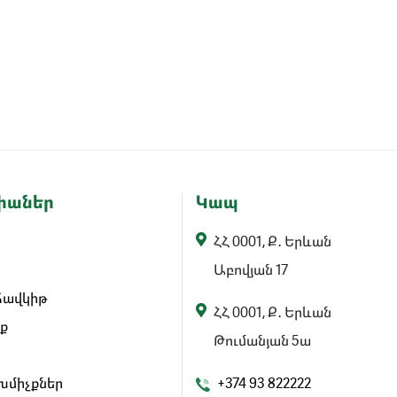
իաներ
Կապ
ՀՀ 0001, Ք․ Երևան
Աբովյան 17
հավկիթ
ՀՀ 0001, Ք․ Երևան
ք
Թումանյան 5ա
 խմիչքներ
+374 93 822222