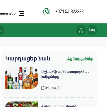
+374 93 822222
խատանք
Рус
Հայ
Կարդացեք նաև
Այլ հոդվածներ
Աշխարհի ամենատարօրինակ
խմիչքները
04 մրտ, 21
4 միֆ ուտելիքի մասին