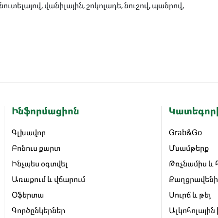
ւտելայով, վանիլային, շոկոլադե, նուշով, պանրով,
.
Ինֆորմացիոն
Կատեգոր
Գլխավոր
Grab&Go
Բոնուս քարտ
Մսամթերք
Ինչպես օգտվել
Թռչնամիս և 
Առաքում և վճարում
Քաղցրավենի
Օֆերտա
Սուրճ և թեյ
Գործընկերներ
Ալկոհոլային