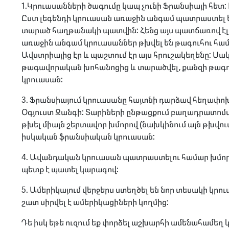
1.Կրուասանների ծագումը կապ չունի Ֆրանսիայի հետ:
Ըստ լեգենդի կրուասան առաջին անգամ պատրաստել են
տարած հաղթանակի պատվին: Հենց այս պատճառով էլ կ
առաջին անգամ կրուասաններ թխվել են թագուհու համ
Ավստրիայից էր և պաշտում էր այս հրուշակեղենը: Սա
թագավորական խոհանոցից և տարածվել, քանզի թագո
կրուասան:
3. Ֆրանսիայում կրուասանը հայտնի դարձավ հեղափոխ
Օգյուստ Զանգի: Տարիների ընթացքում բաղադրատոմս
թխել միայն շերտավոր խմորով (նախկինում այն թխվու
իսկական ֆրանսիական կրուասան:
4. Ավանդական կրուասան պատրաստելու համար խմորը 
պետք է պատել կարագով:
5. Ամերիկայում վերջերս ստեղծել են նոր տեսակի կրու
շատ սիրվել է ամերիկացիների կողմից:
Դե իսկ եթե ուզում եք փորձել աշխարհի ամենահամեղ 